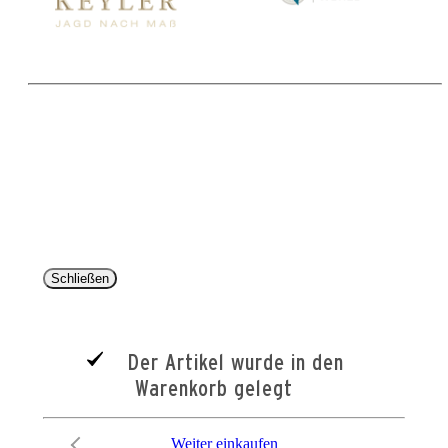
Copyright 2025 © Paul Parey Zeitschriftenverlag GmbH
Alle Preise inkl. der gesetzlichen MwSt. und ggfls. zzgl. Versand. Die durchgestrichenen Preise
entsprechen dem bisherigen Preis im Pareyshop.
Lieferzeiten beziehen sich auf eine Lieferung nach Deutschland.
Schließen
Der Artikel wurde in den
Warenkorb gelegt
Weiter einkaufen