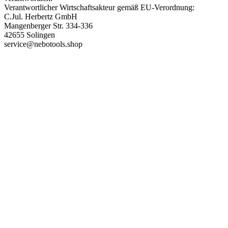
Verantwortlicher Wirtschaftsakteur gemäß EU-Verordnung:
C.Jul. Herbertz GmbH
Mangenberger Str. 334-336
42655 Solingen
service@nebotools.shop
PAREYSHOP – Der Onlineshop für
Jagen
&
Angeln
PAREYSHOP
Telefon: +49 (0) 2604 / 978 888
e-mail:
kundencenter@paulparey.de
Mo – Fr 9:00 – 15:00 Uhr
SEMINARE
seminare@paulparey.de
PAREYSHOP VOR ORT
Erich-Kästner-Straße 2