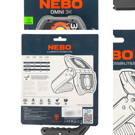
NEBO LED
Arbeitsleuchte OMNI
3K
69,95 €
inkl. MwSt. zzgl. Versand
1
Zum Warenkorb hinzufügen
Zur Wunschliste hinzufügen