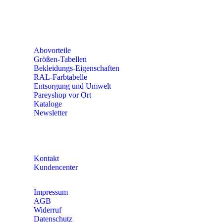
56379 Singhofen
Mo – Do 8:00 – 16:30 Uhr
Fr 8:00 – 15:00 Uhr
Abovorteile
Größen-Tabellen
Bekleidungs-Eigenschaften
RAL-Farbtabelle
Entsorgung und Umwelt
Pareyshop vor Ort
Kataloge
Newsletter
KONTAKT
Kontakt
Kundencenter
Impressum
AGB
Widerruf
Datenschutz