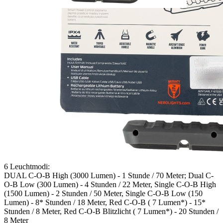
Verfügbare Menge: 2
Sofort lieferbar
Lieferzeit: ca. 3 - 5 Tage
Beschreibung
Die Nebo OMNI 3K ist die weltweit fortschrittlichste
wiederaufladbare LED-Arbeitsleuchte. Es verfügt über 6 Modi, von
denen der Stärkste eine maximale Leistung von 3000 Lumen hat.
Diese leistungsstarke Leuchte ist perfekt für den Außenbereich
geeignet und verfügt über einen IPX4-Schutz, Dual C-O-B
Lichtleistung, roter Warnfunktion und einem Lithium-Ionen-Akku
mit 4500 mAh Kapazität. Die OMNI 3 K ist vollständig
wiederaufladbar und verfügt außerdem über eine Powerbank, mit
der Sie Ihre USB-Geräte aufladen können.
6 Leuchtmodi:
DUAL C-O-B High (3000 Lumen) - 1 Stunde / 70 Meter; Dual C-
O-B Low (300 Lumen) - 4 Stunden / 22 Meter, Single C-O-B High
(1500 Lumen) - 2 Stunden / 50 Meter, Single C-O-B Low (150
Lumen) - 8* Stunden / 18 Meter, Red C-O-B ( 7 Lumen*) - 15*
Stunden / 8 Meter, Red C-O-B Blitzlicht ( 7 Lumen*) - 20 Stunden /
8 Meter