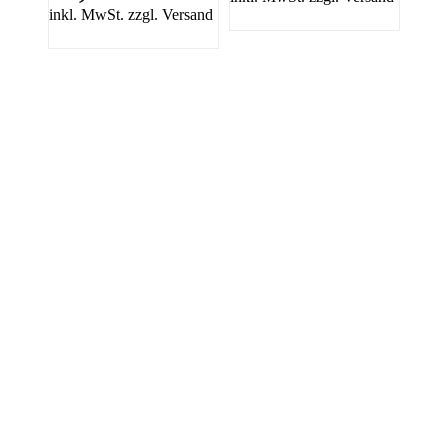
inkl. MwSt. zzgl. Versand
PAREYSHOP – Der Onlineshop für
Jagen
&
Angeln
PAREYSHOP
Telefon: +49 (0) 2604 / 978 888
e-mail:
kundencenter@paulparey.de
Mo – Fr 9:00 – 15:00 Uhr
SEMINARE
seminare@paulparey.de
PAREYSHOP VOR ORT
Erich-Kästner-Straße 2
56379 Singhofen
Mo – Do 8:00 – 16:30 Uhr