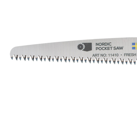
Zum Anfang der Bildergalerie springen
Artikel-Nr.
45010708
Nordic Pocket Saw
Fold Ersatzblatt