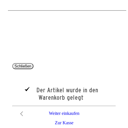
Copyright 2025 © Paul Parey Zeitschriftenverlag GmbH
Alle Preise inkl. der gesetzlichen MwSt. und ggfls. zzgl. Versand. Die durchgestrichenen Preise
entsprechen dem bisherigen Preis im Pareyshop.
Lieferzeiten beziehen sich auf eine Lieferung nach Deutschland.
Schließen
Der Artikel wurde in den
Warenkorb gelegt
Weiter einkaufen
Zur Kasse