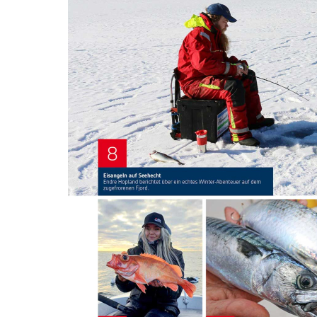
Eisangeln, Mythen auf dem Prüfstand und die besten Reviere
Praxis:
Heilbutt ohne Tüddel
Schleppen auf Meerforelle
Neue norwegische Angel-App „FishHer“
Dem Leng auf der Spur
Auf Salmoniden im Börgefjell
Fische unter Strom: Angeln am Saltstraumen
Interview mit Norwegerin Jeanett Bersas
Küche: Schellfisch
Reviere: Nappstraumen und Söroya
Filme:
Top-Revier Nappstraumen
Lengangeln
Seehechtangeln
Auf Salmoniden im Börgefjell
Große Schollen vom Ufer
Tipp: Naturködermontage
Nach dem Kauf kann das E-Paper direkt im Browser über
www.jagdpresse.de / www.angelpresse.de oder über die