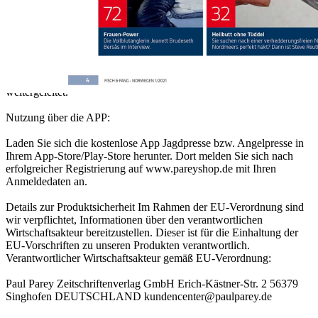
gleichlautende APP gelesen werden.
Nutzung über den Browser:
Nach erfolgreicher Registrierung auf www.pareyshop.de finden Sie
unter Mein Konto im Reiter Digital Abo Ihre gekaufte E-Paper
Ausgabe und werden auf die Seite Jagdpresse bzw. Angelpresse
weitergeleitet.
Nutzung über die APP:
Laden Sie sich die kostenlose App Jagdpresse bzw. Angelpresse in
Ihrem App-Store/Play-Store herunter. Dort melden Sie sich nach
erfolgreicher Registrierung auf www.pareyshop.de mit Ihren
Anmeldedaten an.
Details zur Produktsicherheit Im Rahmen der EU-Verordnung sind
wir verpflichtet, Informationen über den verantwortlichen
Wirtschaftsakteur bereitzustellen. Dieser ist für die Einhaltung der
EU-Vorschriften zu unseren Produkten verantwortlich.
Verantwortlicher Wirtschaftsakteur gemäß EU-Verordnung:
Paul Parey Zeitschriftenverlag GmbH Erich-Kästner-Str. 2 56379
Singhofen DEUTSCHLAND kundencenter@paulparey.de