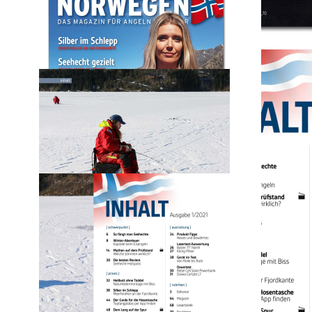
Norwegen-Magazin
1/21 + DVD
4,90 €
Normalpreis
inkl. MwSt. zzgl. Versand
9,90 €
inkl. MwSt. zzgl. Versand
3,90 €
Abonnenten-Preis
Sie sind Abonnent eines unserer Magazine oder PareyGo?