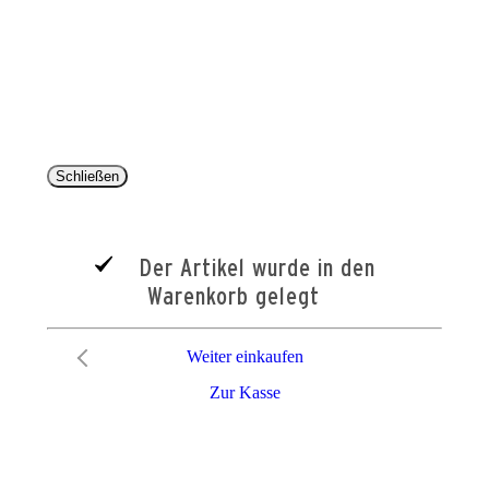
Copyright 2025 © Paul Parey Zeitschriftenverlag GmbH
Alle Preise inkl. der gesetzlichen MwSt. und ggfls. zzgl. Versand. Die durchgestrichenen Preise
entsprechen dem bisherigen Preis im Pareyshop.
Lieferzeiten beziehen sich auf eine Lieferung nach Deutschland.
Schließen
Der Artikel wurde in den
Warenkorb gelegt
Weiter einkaufen
Zur Kasse