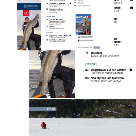
Dann profitieren Sie von unseren vielfältigen Abo-Vorteilen!
Melden Sie sich mit Ihrer Kundennummer an oder
finden Sie Ihr
passendes Abo hier
.
Auswählen
Ausgabenart
Print
4,90 €
9,90 €
Sofort lieferbar
Digital
3,90 €
Sofort lieferbar
1
Zum Warenkorb hinzufügen
Zur Wunschliste hinzufügen
Sofort lieferbar
.
Beschreibung
Schwerpunktthema Seehecht: