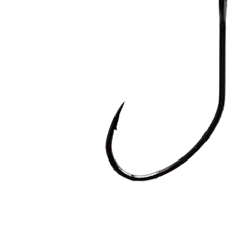
Zum Anfang der Bildergalerie springen
Artikel-Nr.
35011463
Olek-Fishing Spoon-
Haken S1-T2 mit