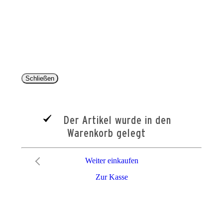
Copyright 2025 © Paul Parey Zeitschriftenverlag GmbH
Alle Preise inkl. der gesetzlichen MwSt. und ggfls. zzgl. Versand. Die durchgestrichenen Preise
entsprechen dem bisherigen Preis im Pareyshop.
Lieferzeiten beziehen sich auf eine Lieferung nach Deutschland.
Schließen
Der Artikel wurde in den
Warenkorb gelegt
Weiter einkaufen
Zur Kasse