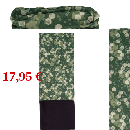
P.A.C. Nackenwärmer
Fleece Outek
24,95 €
17,95 €
inkl. MwSt. zzgl. Versand
1
Zum Warenkorb hinzufügen
Zur Wunschliste hinzufügen