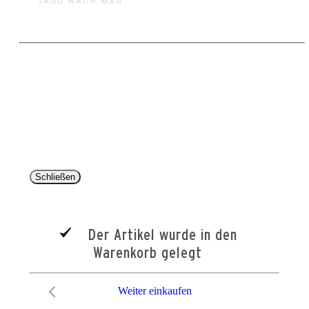
Copyright 2025 © Paul Parey Zeitschriftenverlag GmbH
Alle Preise inkl. der gesetzlichen MwSt. und ggfls. zzgl. Versand. Die durchgestrichenen Preise
entsprechen dem bisherigen Preis im Pareyshop.
Lieferzeiten beziehen sich auf eine Lieferung nach Deutschland.
Schließen
Der Artikel wurde in den
Warenkorb gelegt
Weiter einkaufen