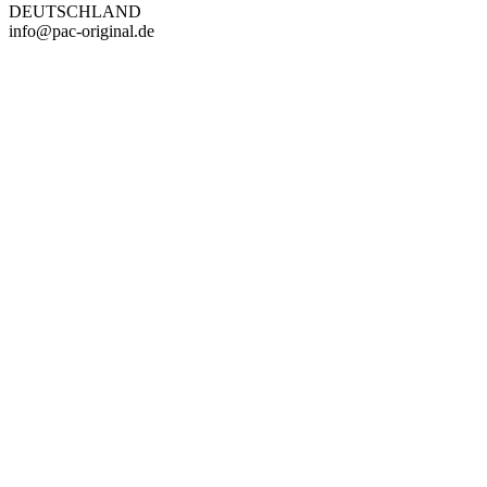
DEUTSCHLAND
info@pac-original.de
PAREYSHOP – Der Onlineshop für
Jagen
&
Angeln
PAREYSHOP
Telefon: +49 (0) 2604 / 978 888
e-mail:
kundencenter@paulparey.de
Mo – Fr 9:00 – 15:00 Uhr
SEMINARE
seminare@paulparey.de
PAREYSHOP VOR ORT
Erich-Kästner-Straße 2
56379 Singhofen