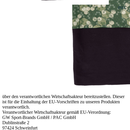
Verfügbare Menge: 2
Sofort lieferbar
Lieferzeit: ca. 3 - 5 Tage
Beschreibung
Made in Germany
Fleecezusatz für extra Wärme
Tuch: 100% Polyester (Mikrofaser) + Fleece: 94% Polyester, 6%
Elasthan (recyceltes Material)
100% Nahtlos
Multifunktional
Antibakteriell
Hoher Feuchtigkeitstransport
Atmungsaktiv
Geruchshemmend
Details zur Produktsicherheit
Im Rahmen der EU-Verordnung sind wir verpflichtet, Informationen
über den verantwortlichen Wirtschaftsakteur bereitzustellen. Dieser
ist für die Einhaltung der EU-Vorschriften zu unseren Produkten
verantwortlich.
Verantwortlicher Wirtschaftsakteur gemäß EU-Verordnung:
GW Sport-Brands GmbH / PAC GmbH
Dublinstraße 2
97424 Schweinfurt