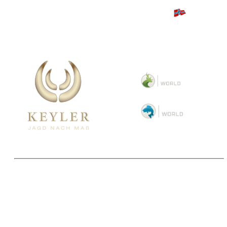
Copyright 2025 © Paul Parey Zeitschriftenverlag GmbH
Alle Preise inkl. der gesetzlichen MwSt. und ggfls. zzgl. Versand. Die durchgestrichenen Preise
entsprechen dem bisherigen Preis im Pareyshop.
Lieferzeiten beziehen sich auf eine Lieferung nach Deutschland.