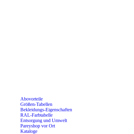
Telefon: +49 (0) 2604 / 978 888
e-mail:
kundencenter@paulparey.de
Mo – Fr 9:00 – 15:00 Uhr
SEMINARE
seminare@paulparey.de
PAREYSHOP VOR ORT
Erich-Kästner-Straße 2
56379 Singhofen
Mo – Do 8:00 – 16:30 Uhr
Fr 8:00 – 15:00 Uhr
Abovorteile
Größen-Tabellen
Bekleidungs-Eigenschaften
RAL-Farbtabelle
Entsorgung und Umwelt
Pareyshop vor Ort
Kataloge