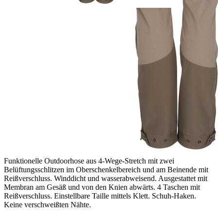
1
Zum Warenkorb hinzufügen
Zur Wunschliste hinzufügen
Sofort lieferbar
Beschreibung
Die Hose überzeugt mit ihrem dünnen, aber dennoch sehr robusten
Material und ihrem erstklassigen Feuchtigkeitsmanagement – perfekt
für jeden Allroundeinsatz, Angeln, Hundesport, Wandern.
Angenehm leicht und luftig, sie kann aber trotzdem einiges ab. Der
ergonomische Schnitt, das elastische Gewebe, sorgen für ein
Maximum an Bewegungsfreiheit. Guter und passgenauer Sitz.
Funktionelle Outdoorhose aus 4-Wege-Stretch mit zwei
Belüftungsschlitzen im Oberschenkelbereich und am Beinende mit
Reißverschluss. Winddicht und wasserabweisend. Ausgestattet mit
Membran am Gesäß und von den Knien abwärts. 4 Taschen mit
Reißverschluss. Einstellbare Taille mittels Klett. Schuh-Haken.
Keine verschweißten Nähte.