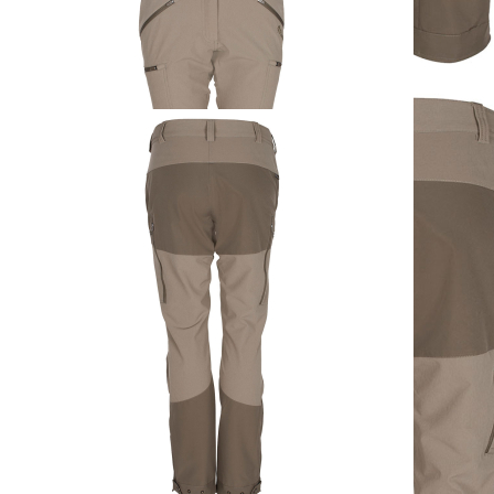
Pinewood Damenhose
Abisko/Brenton
Molebraun
ab
119,95 €
inkl. MwSt. zzgl. Versand
Auswählen
Ausführung