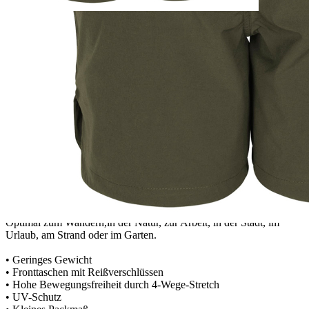
Zur Wunschliste hinzufügen
Sofort lieferbar
Beschreibung
Schöne und bequeme Shorts, die sowohl für den Strand als auch für
die Wanderung im Wald geeignet ist.
Die Pinewood Travel Shorts ist die perfekte Wahl, wenn Sie ein
Kleidungsstück mit vielseitigen Einsatzmöglichkeiten suchen. Mit
ihrem schlichten und schicken Design ist die Shorts fürs Camping
genauso geeignet wie für die Geburtstagsfeier. Die Shorts ist leicht,
hat ein kleines Packmaß und ist schnelltrocknend, was sie zum
optimalen Reisebegleiter macht. Durch den UV-Schutz und die
Belüftung in den Taschen eignet sie sich ideal für warme Tage.
Optimal zum Wandern,in der Natur, zur Arbeit, in der Stadt, im
Urlaub, am Strand oder im Garten.
• Geringes Gewicht
• Fronttaschen mit Reißverschlüssen
• Hohe Bewegungsfreiheit durch 4-Wege-Stretch
• UV-Schutz