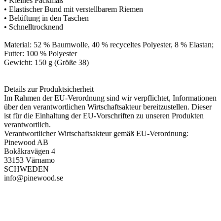
• Kleines Packmaß
• Elastischer Bund mit verstellbarem Riemen
• Belüftung in den Taschen
• Schnelltrocknend
Material: 52 % Baumwolle, 40 % recyceltes Polyester, 8 % Elastan;
Futter: 100 % Polyester
Gewicht: 150 g (Größe 38)
Details zur Produktsicherheit
Im Rahmen der EU-Verordnung sind wir verpflichtet, Informationen
über den verantwortlichen Wirtschaftsakteur bereitzustellen. Dieser
ist für die Einhaltung der EU-Vorschriften zu unseren Produkten
verantwortlich.
Verantwortlicher Wirtschaftsakteur gemäß EU-Verordnung:
Pinewood AB
Bokåkravägen 4
33153 Värnamo
SCHWEDEN
info@pinewood.se
PAREYSHOP – Der Onlineshop für
Jagen
&
Angeln