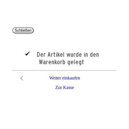
entsprechen dem bisherigen Preis im Pareyshop.
Lieferzeiten beziehen sich auf eine Lieferung nach Deutschland.
Schließen
Der Artikel wurde in den
Warenkorb gelegt
Weiter einkaufen
Zur Kasse