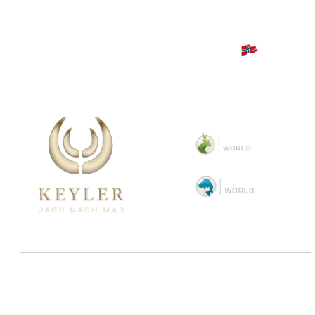
Copyright 2025 © Paul Parey Zeitschriftenverlag GmbH
Alle Preise inkl. der gesetzlichen MwSt. und ggfls. zzgl. Versand. Die durchgestrichenen Preise