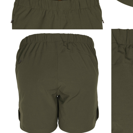
Pinewood Everyday
Travel Shorts Damen
ab
29,95 €
inkl. MwSt. zzgl. Versand
Auswählen
Ausführung
1
Zum Warenkorb hinzufügen