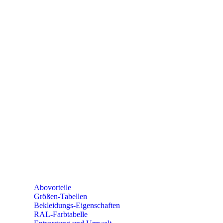
PAREYSHOP
Telefon: +49 (0) 2604 / 978 888
e-mail:
kundencenter@paulparey.de
Mo – Fr 9:00 – 15:00 Uhr
SEMINARE
seminare@paulparey.de
PAREYSHOP VOR ORT
Erich-Kästner-Straße 2
56379 Singhofen
Mo – Do 8:00 – 16:30 Uhr
Fr 8:00 – 15:00 Uhr
Abovorteile
Größen-Tabellen
Bekleidungs-Eigenschaften
RAL-Farbtabelle