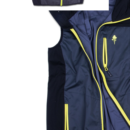
verantwortlich.
Verantwortlicher Wirtschaftsakteur gemäß EU-Verordnung:
Pinewood AB
Bokåkravägen 4
33153 Värnamo
SCHWEDEN
info@pinewood.se
PAREYSHOP – Der Onlineshop für
Jagen
&
Angeln
PAREYSHOP
Telefon: +49 (0) 2604 / 978 888
e-mail:
kundencenter@paulparey.de
Mo – Fr 9:00 – 15:00 Uhr
SEMINARE
seminare@paulparey.de