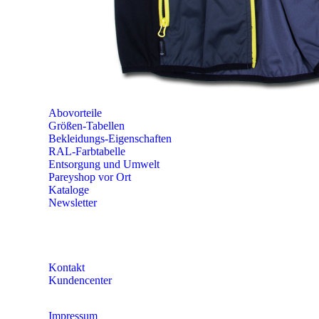
PAREYSHOP VOR ORT
Erich-Kästner-Straße 2
56379 Singhofen
Mo – Do 8:00 – 16:30 Uhr
Fr 8:00 – 15:00 Uhr
Abovorteile
Größen-Tabellen
Bekleidungs-Eigenschaften
RAL-Farbtabelle
Entsorgung und Umwelt
Pareyshop vor Ort
Kataloge
Newsletter
KONTAKT
Kontakt
Kundencenter
Impressum