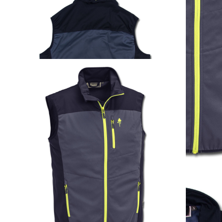
Ausführung
1
Zum Warenkorb hinzufügen
Zur Wunschliste hinzufügen
Sofort lieferbar
Beschreibung
Federleichte und flexible 3-Lagen-Weste aus winddichtem und
wasserabweisendem 4-Wege-Stretch-Material mit softem Griff, 2
Einschubtaschen und 1 Brusttasche mit Reißverschluss. Nähte nicht
verschweißt.
Material: 100 % Polyester.
Details zur Produktsicherheit
Im Rahmen der EU-Verordnung sind wir verpflichtet, Informationen
über den verantwortlichen Wirtschaftsakteur bereitzustellen. Dieser
ist für die Einhaltung der EU-Vorschriften zu unseren Produkten