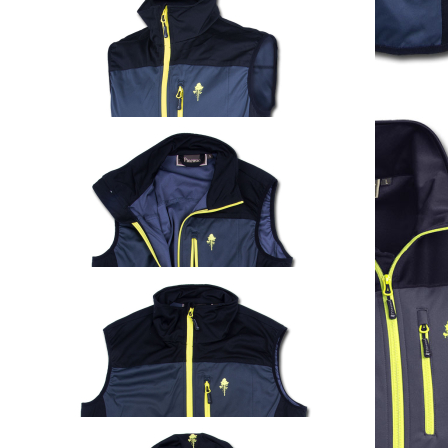
Pinewood Herren-
Weste Cumbria
Stretch Shell
Grau/Schwarz
ab
34,90 €
inkl. MwSt. zzgl. Versand
Auswählen