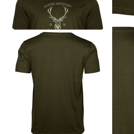
Pinewood Red Deer T-
Shirt Grün
ab
26,95 €
inkl. MwSt. zzgl. Versand
Auswählen
Ausführung
1
Zum Warenkorb hinzufügen