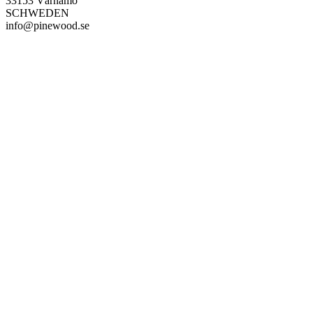
33153 Värnamo
SCHWEDEN
info@pinewood.se
PAREYSHOP – Der Onlineshop für
Jagen
&
Angeln
PAREYSHOP
Telefon: +49 (0) 2604 / 978 888
e-mail:
kundencenter@paulparey.de
Mo – Fr 9:00 – 15:00 Uhr
SEMINARE
seminare@paulparey.de
PAREYSHOP VOR ORT
Erich-Kästner-Straße 2
56379 Singhofen
Mo – Do 8:00 – 16:30 Uhr