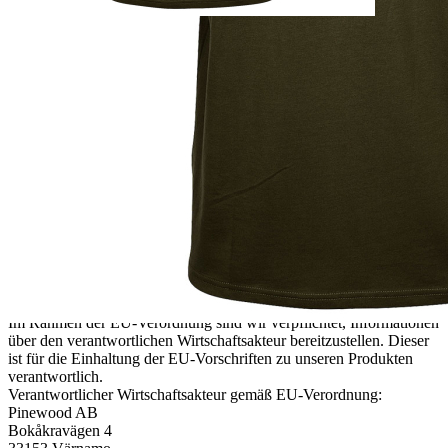
Zur Wunschliste hinzufügen
Sofort lieferbar
Beschreibung
Bequemes T-Shirt mit Jagddruck, hergestellt aus Bio-Baumwolle.
T-Shirt für Herren mit Rundhalsausschnitt, hergestellt aus 100%
Bio-Baumwolle und einem eindrucksvollen Hirschdruck auf der
Vorderseite.
Material: 100 % Bio-Baumwolle
Gewicht: 160 Gramm (Größe L)
Details zur Produktsicherheit
Im Rahmen der EU-Verordnung sind wir verpflichtet, Informationen
über den verantwortlichen Wirtschaftsakteur bereitzustellen. Dieser
ist für die Einhaltung der EU-Vorschriften zu unseren Produkten
verantwortlich.
Verantwortlicher Wirtschaftsakteur gemäß EU-Verordnung:
Pinewood AB
Bokåkravägen 4