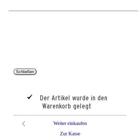
Copyright 2025 © Paul Parey Zeitschriftenverlag GmbH
Alle Preise inkl. der gesetzlichen MwSt. und ggfls. zzgl. Versand. Die durchgestrichenen Preise
entsprechen dem bisherigen Preis im Pareyshop.
Lieferzeiten beziehen sich auf eine Lieferung nach Deutschland.
Schließen
Der Artikel wurde in den
Warenkorb gelegt
Weiter einkaufen
Zur Kasse