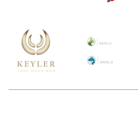
Copyright 2025 © Paul Parey Zeitschriftenverlag GmbH
Alle Preise inkl. der gesetzlichen MwSt. und ggfls. zzgl. Versand. Die durchgestrichenen Preise
entsprechen dem bisherigen Preis im Pareyshop.
Lieferzeiten beziehen sich auf eine Lieferung nach Deutschland.