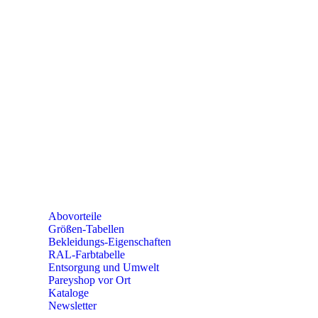
e-mail:
kundencenter@paulparey.de
Mo – Fr 9:00 – 15:00 Uhr
SEMINARE
seminare@paulparey.de
PAREYSHOP VOR ORT
Erich-Kästner-Straße 2
56379 Singhofen
Mo – Do 8:00 – 16:30 Uhr
Fr 8:00 – 15:00 Uhr
Abovorteile
Größen-Tabellen
Bekleidungs-Eigenschaften
RAL-Farbtabelle
Entsorgung und Umwelt
Pareyshop vor Ort
Kataloge
Newsletter