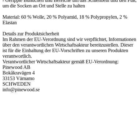
- Gerippte Bündchen und Bereiche um das Schienbein und den Fuß,
um die Socken an Ort und Stelle zu halten
Material: 60 % Wolle, 20 % Polyamid, 18 % Polypropylen, 2 %
Elastan
Details zur Produktsicherheit
Im Rahmen der EU-Verordnung sind wir verpflichtet, Informationen
über den verantwortlichen Wirtschaftsakteur bereitzustellen. Dieser
ist für die Einhaltung der EU-Vorschriften zu unseren Produkten
verantwortlich.
Verantwortlicher Wirtschaftsakteur gemäß EU-Verordnung:
Pinewood AB
Bokåkravägen 4
33153 Värnamo
SCHWEDEN
info@pinewood.se
PAREYSHOP – Der Onlineshop für
Jagen
&
Angeln
PAREYSHOP
Telefon: +49 (0) 2604 / 978 888