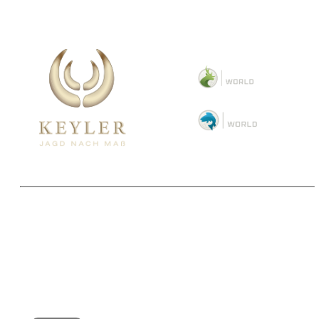
Copyright 2025 © Paul Parey Zeitschriftenverlag GmbH
Alle Preise inkl. der gesetzlichen MwSt. und ggfls. zzgl. Versand. Die durchgestrichenen Preise
entsprechen dem bisherigen Preis im Pareyshop.
Lieferzeiten beziehen sich auf eine Lieferung nach Deutschland.