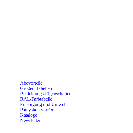
SEMINARE
seminare@paulparey.de
PAREYSHOP VOR ORT
Erich-Kästner-Straße 2
56379 Singhofen
Mo – Do 8:00 – 16:30 Uhr
Fr 8:00 – 15:00 Uhr
Abovorteile
Größen-Tabellen
Bekleidungs-Eigenschaften
RAL-Farbtabelle
Entsorgung und Umwelt
Pareyshop vor Ort
Kataloge
Newsletter