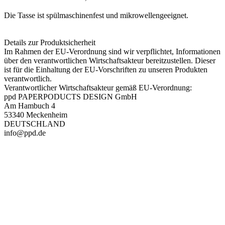
Die Tasse ist spülmaschinenfest und mikrowellengeeignet.
Details zur Produktsicherheit
Im Rahmen der EU-Verordnung sind wir verpflichtet, Informationen
über den verantwortlichen Wirtschaftsakteur bereitzustellen. Dieser
ist für die Einhaltung der EU-Vorschriften zu unseren Produkten
verantwortlich.
Verantwortlicher Wirtschaftsakteur gemäß EU-Verordnung:
ppd PAPERPODUCTS DESIGN GmbH
Am Hambuch 4
53340 Meckenheim
DEUTSCHLAND
info@ppd.de
PAREYSHOP – Der Onlineshop für
Jagen
&
Angeln
PAREYSHOP
Telefon: +49 (0) 2604 / 978 888
e-mail:
kundencenter@paulparey.de
Mo – Fr 9:00 – 15:00 Uhr