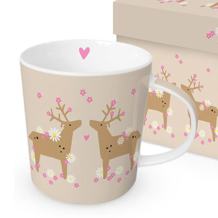
Zum Anfang der Bildergalerie springen
Artikel-Nr.
30011923
PPD Flower Deers
Tasse in Gechenkbox