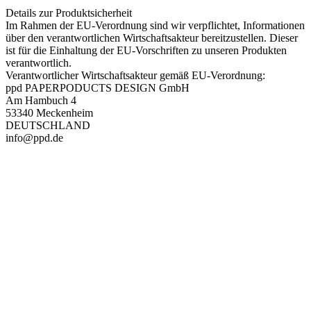
Details zur Produktsicherheit
Im Rahmen der EU-Verordnung sind wir verpflichtet, Informationen
über den verantwortlichen Wirtschaftsakteur bereitzustellen. Dieser
ist für die Einhaltung der EU-Vorschriften zu unseren Produkten
verantwortlich.
Verantwortlicher Wirtschaftsakteur gemäß EU-Verordnung:
ppd PAPERPODUCTS DESIGN GmbH
Am Hambuch 4
53340 Meckenheim
DEUTSCHLAND
info@ppd.de
PAREYSHOP – Der Onlineshop für
Jagen
&
Angeln
PAREYSHOP
Telefon: +49 (0) 2604 / 978 888
e-mail:
kundencenter@paulparey.de
Mo – Fr 9:00 – 15:00 Uhr
SEMINARE