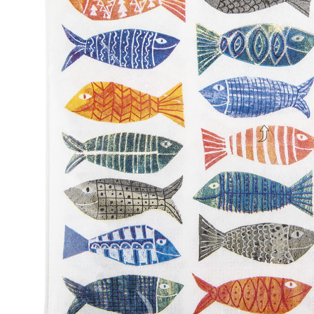
Zum Anfang der Bildergalerie springen
Artikel-Nr.
35010984
PPD Servietten
Atlantic