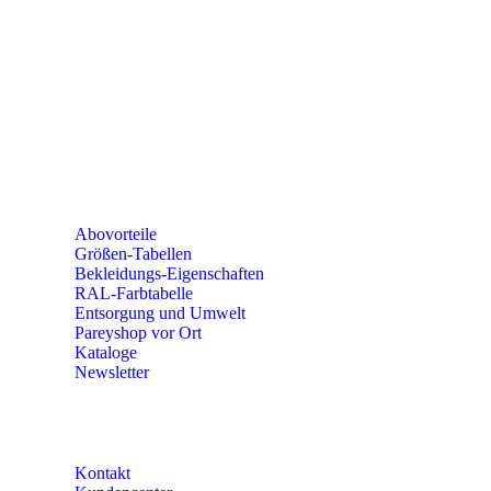
seminare@paulparey.de
PAREYSHOP VOR ORT
Erich-Kästner-Straße 2
56379 Singhofen
Mo – Do 8:00 – 16:30 Uhr
Fr 8:00 – 15:00 Uhr
Abovorteile
Größen-Tabellen
Bekleidungs-Eigenschaften
RAL-Farbtabelle
Entsorgung und Umwelt
Pareyshop vor Ort
Kataloge
Newsletter
KONTAKT
Kontakt