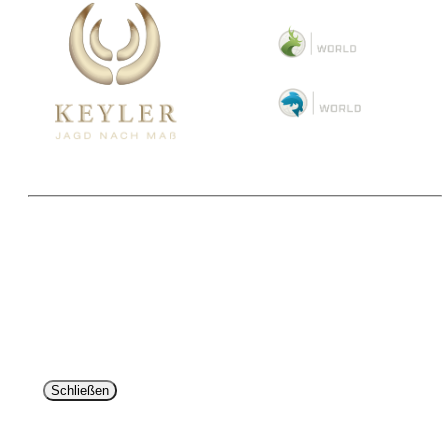
Copyright 2025 © Paul Parey Zeitschriftenverlag GmbH
Alle Preise inkl. der gesetzlichen MwSt. und ggfls. zzgl. Versand. Die durchgestrichenen Preise
entsprechen dem bisherigen Preis im Pareyshop.
Lieferzeiten beziehen sich auf eine Lieferung nach Deutschland.
Schließen