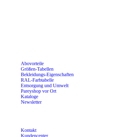
seminare@paulparey.de
PAREYSHOP VOR ORT
Erich-Kästner-Straße 2
56379 Singhofen
Mo – Do 8:00 – 16:30 Uhr
Fr 8:00 – 15:00 Uhr
Abovorteile
Größen-Tabellen
Bekleidungs-Eigenschaften
RAL-Farbtabelle
Entsorgung und Umwelt
Pareyshop vor Ort
Kataloge
Newsletter
KONTAKT
Kontakt
Kundencenter