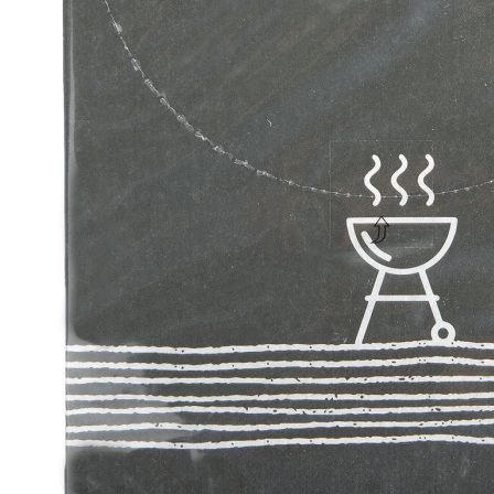
Zum Anfang der Bildergalerie springen
Artikel-Nr.
37010189
PPD Servietten BBQ
anthracite Napkin