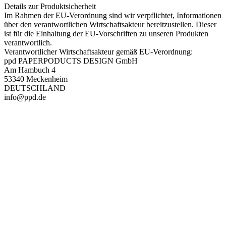
Details zur Produktsicherheit
Im Rahmen der EU-Verordnung sind wir verpflichtet, Informationen
über den verantwortlichen Wirtschaftsakteur bereitzustellen. Dieser
ist für die Einhaltung der EU-Vorschriften zu unseren Produkten
verantwortlich.
Verantwortlicher Wirtschaftsakteur gemäß EU-Verordnung:
ppd PAPERPODUCTS DESIGN GmbH
Am Hambuch 4
53340 Meckenheim
DEUTSCHLAND
info@ppd.de
PAREYSHOP – Der Onlineshop für
Jagen
&
Angeln
PAREYSHOP
Telefon: +49 (0) 2604 / 978 888
e-mail:
kundencenter@paulparey.de
Mo – Fr 9:00 – 15:00 Uhr
SEMINARE