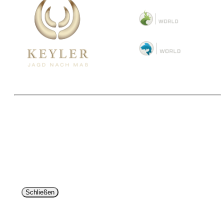
Copyright 2025 © Paul Parey Zeitschriftenverlag GmbH
Alle Preise inkl. der gesetzlichen MwSt. und ggfls. zzgl. Versand. Die durchgestrichenen Preise
entsprechen dem bisherigen Preis im Pareyshop.
Lieferzeiten beziehen sich auf eine Lieferung nach Deutschland.
Schließen