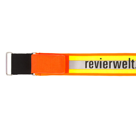
ist für die Einhaltung der EU-Vorschriften zu unseren Produkten
verantwortlich.
Verantwortlicher Wirtschaftsakteur gemäß EU-Verordnung:
Revierwelt Media GmbH
Pestalozzistr. 41
D - 35606 Solms
support@revierwelt.de
PAREYSHOP – Der Onlineshop für
Jagen
&
Angeln
PAREYSHOP
Telefon: +49 (0) 2604 / 978 888
e-mail:
kundencenter@paulparey.de
Mo – Fr 9:00 – 15:00 Uhr
SEMINARE
seminare@paulparey.de
PAREYSHOP VOR ORT