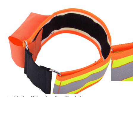
1
Zum Warenkorb hinzufügen
Zur Wunschliste hinzufügen
Sofort lieferbar
Mit Reflexstreifen
Beschreibung
Diese Signalhalsung ist mit einem Klettverschluss zur Anpassung an
den Halsumfang des Jagdhundes entwickelt. Der Reflexstreifen
bietet zusätzlichen Schutz in der Dämmerung. Das eingearbeitete
Gummiband ermöglicht es dem Hund die Halsung in einer
Notsituation (z.B. im Fuchsbau etc.) abzustreifen. Farben: gelb mit
oranger Einfassung und Reflexstreifen. Details: Breite: 5 cm, Länge:
bis 40 cm Halsumfang. Die genannte Länge des Halsbandes
entspricht dem Halsumfang Ihres Hundes!
die Tasche ist 7,2cm lang, 4,4cm breit und 2cm hoch
Details zur Produktsicherheit
Im Rahmen der EU-Verordnung sind wir verpflichtet, Informationen
über den verantwortlichen Wirtschaftsakteur bereitzustellen. Dieser