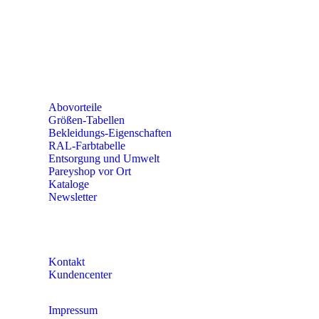
Erich-Kästner-Straße 2
56379 Singhofen
Mo – Do 8:00 – 16:30 Uhr
Fr 8:00 – 15:00 Uhr
Abovorteile
Größen-Tabellen
Bekleidungs-Eigenschaften
RAL-Farbtabelle
Entsorgung und Umwelt
Pareyshop vor Ort
Kataloge
Newsletter
KONTAKT
Kontakt
Kundencenter
Impressum