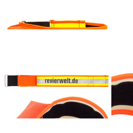
Revierwelt
Hundehalsung mit
Tracker-Tasche
ab
34,00 €
inkl. MwSt. zzgl. Versand
Auswählen
Ausführung