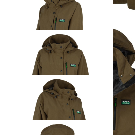
Ridgeline Damen
Monsoon I Classic
Smock Teak
ab
169,95 €
inkl. MwSt. zzgl. Versand
Auswählen
Ausführung