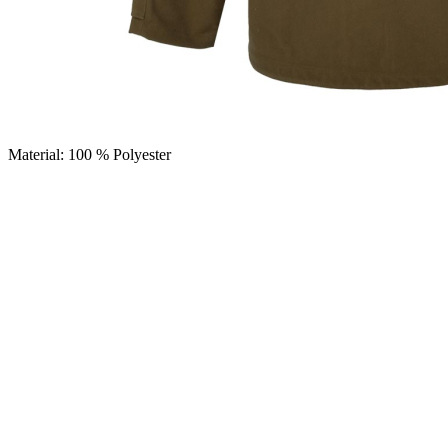
• feste, verstellbare Kapuze mit verdrahtetem Schirm und
Kinnschutz
• große außenliegende Brusttasche
• zwei große Außentaschen für die Hände
• verstellbare Taille mit Kordelzug
• extralanger, geschwungener Rücken zum Schutz
• mit Klettverschluss verstellbare Ärmelbündchen
Material: 100 % Polyester
PAREYSHOP – Der Onlineshop für
Jagen
&
Angeln
PAREYSHOP
Telefon: +49 (0) 2604 / 978 888
e-mail:
kundencenter@paulparey.de
Mo – Fr 9:00 – 15:00 Uhr
SEMINARE
seminare@paulparey.de