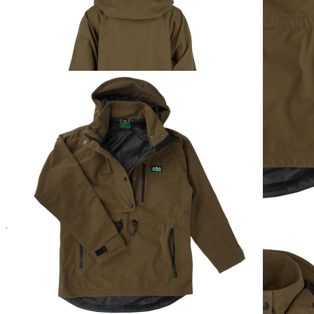
1
Zum Warenkorb hinzufügen
Zur Wunschliste hinzufügen
Sofort lieferbar
Beschreibung
Der Monsoon Smock wurde für lange, harte Tage bei unerbittlich
nassem Wetter entwickelt und ist unsere Wahl für Arbeiten im Freien
- das ganze Jahr über. Er ist absolut wasserdicht, hoch atmungsaktiv
und absolut geräuschlos und bietet Schutz, Haltbarkeit und Komfort.
Die 3-Lagen-Konstruktion besteht aus gebürstetem Polyester, das
strapazierfähig, bequem und geräuschlos ist - eine gute Wahl für
Situationen, in denen Sie unbemerkt bleiben müssen. Unser
Monsoon II Classic Smock bietet den charakteristischen
neuseeländischen Schnitt und ist ein Überkopf-Design mit unserem
charakteristischen Rückenausschnitt.
Der robuste Frontreißverschluss reicht bis zur Taille, so dass sich der
Kittel leicht an- und ausziehen lässt. Eine tiefe Sturmklappe mit
Druckknopfverschluss hält Wind und Regen dort ab, wo es