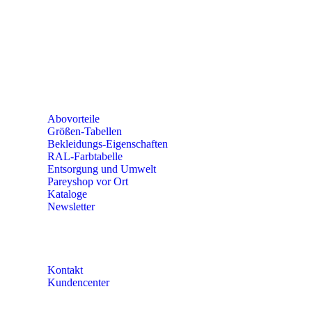
PAREYSHOP VOR ORT
Erich-Kästner-Straße 2
56379 Singhofen
Mo – Do 8:00 – 16:30 Uhr
Fr 8:00 – 15:00 Uhr
Abovorteile
Größen-Tabellen
Bekleidungs-Eigenschaften
RAL-Farbtabelle
Entsorgung und Umwelt
Pareyshop vor Ort
Kataloge
Newsletter
KONTAKT
Kontakt
Kundencenter