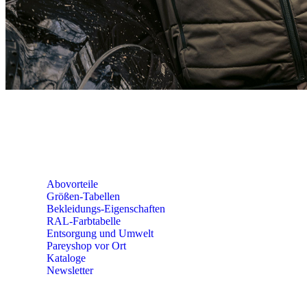
SEMINARE
seminare@paulparey.de
PAREYSHOP VOR ORT
Erich-Kästner-Straße 2
56379 Singhofen
Mo – Do 8:00 – 16:30 Uhr
Fr 8:00 – 15:00 Uhr
Abovorteile
Größen-Tabellen
Bekleidungs-Eigenschaften
RAL-Farbtabelle
Entsorgung und Umwelt
Pareyshop vor Ort
Kataloge
Newsletter