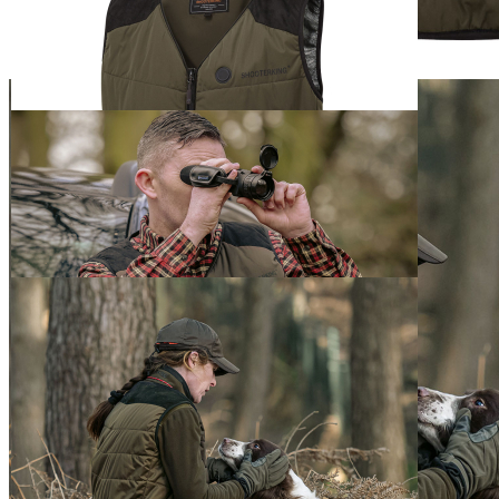
Shooterking i-Heat
Heizweste
ab
159,00 €
inkl. MwSt. zzgl. Versand
Auswählen
Ausführung
1
Zum Warenkorb hinzufügen