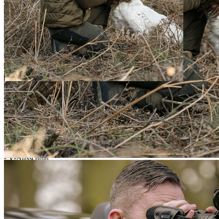
Zur Wunschliste hinzufügen
Sofort lieferbar
Beschreibung
Heizweste mit integrierter Wärmemembrane im Rücken (Nano-
Heizröhrchen). Stufenlose Temperaturregelung von 38-53 °C,
einstellbar mit Druckknopf im linken Brustbereich oder stufenlos
regulierbar über eine App „iwarm3“ (für Android, iOS erhältlich).
Wasserfester, stabiler USB-Anschluss zum einfachen Laden an einer
Powerbank (nicht im Lieferumfang erhalten).
Details:
- Temperaturregelung stufenlos von 38-53 °C
- Wärmemembrane mit Nano-Heizröhrchen
- V-Ausschnitt
- seitliche Stretch-Einsätze
- zusätzliche Wärmefütterung
- Druckknopf im linken Brustbereich
Oberstoff: 100 % Polyester
SHOOTTEX® Membrane: 100 % Polyurethan-Membrane (PU)