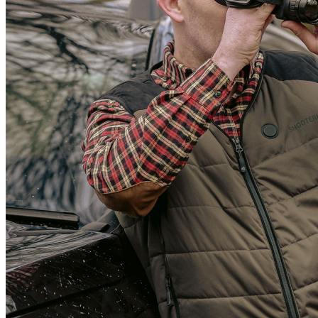
10.000mm Wassersäule
Atmungsaktivität: 10.000 g/qm/24h
Futter: 100 % Polyester
Details zur Produktsicherheit
Im Rahmen der EU-Verordnung sind wir verpflichtet, Informationen
über den verantwortlichen Wirtschaftsakteur bereitzustellen. Dieser
ist für die Einhaltung der EU-Vorschriften zu unseren Produkten
verantwortlich.
Kind Albrecht GmbH
Herrmann-Kind-Straße 18
51645 Gummersbach-Hunstig
DEUTSCHLAND
info@akah.de
PAREYSHOP – Der Onlineshop für
Jagen
&
Angeln
PAREYSHOP
Telefon: +49 (0) 2604 / 978 888
e-mail:
kundencenter@paulparey.de
Mo – Fr 9:00 – 15:00 Uhr