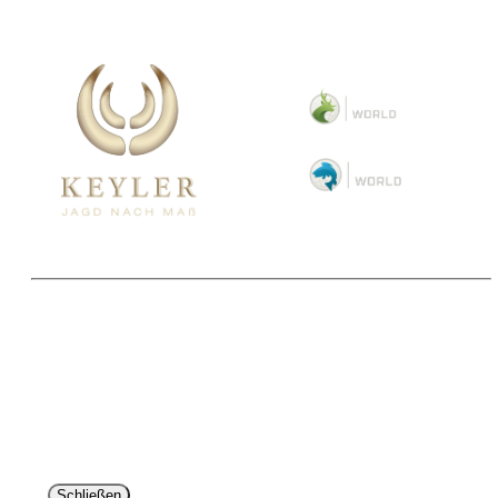
Copyright 2025 © Paul Parey Zeitschriftenverlag GmbH
Alle Preise inkl. der gesetzlichen MwSt. und ggfls. zzgl. Versand. Die durchgestrichenen Preise
entsprechen dem bisherigen Preis im Pareyshop.
Lieferzeiten beziehen sich auf eine Lieferung nach Deutschland.
Schließen