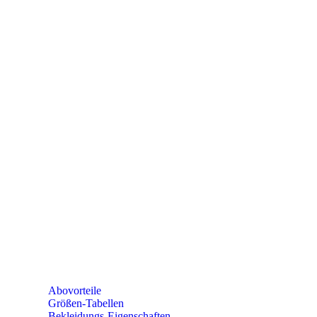
PAREYSHOP – Der Onlineshop für
Jagen
&
Angeln
PAREYSHOP
Telefon: +49 (0) 2604 / 978 888
e-mail:
kundencenter@paulparey.de
Mo – Fr 9:00 – 15:00 Uhr
SEMINARE
seminare@paulparey.de
PAREYSHOP VOR ORT
Erich-Kästner-Straße 2
56379 Singhofen
Mo – Do 8:00 – 16:30 Uhr
Fr 8:00 – 15:00 Uhr
Abovorteile
Größen-Tabellen
Bekleidungs-Eigenschaften