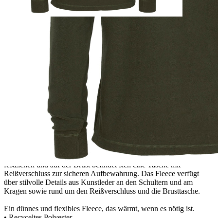
Ausführung
1
Zum Warenkorb hinzufügen
Zur Wunschliste hinzufügen
Sofort lieferbar
Beschreibung
Das Half-Zip-Fleece Småland Hunter ist ein dünnes Fleece mit
einem Kragen mit halbem Reißverschluss, der sich flexibel öffnen
lässt, wenn Belüftung erforderlich ist, oder sich bei kälterem Wetter
vollständig schließen lässt. Der Saum lässt sich mit einem Kordelzug
festziehen und auf der Brust befindet sich eine Tasche mit
Reißverschluss zur sicheren Aufbewahrung. Das Fleece verfügt
über stilvolle Details aus Kunstleder an den Schultern und am
Kragen sowie rund um den Reißverschluss und die Brusttasche.
Ein dünnes und flexibles Fleece, das wärmt, wenn es nötig ist.
• Recyceltes Polyester