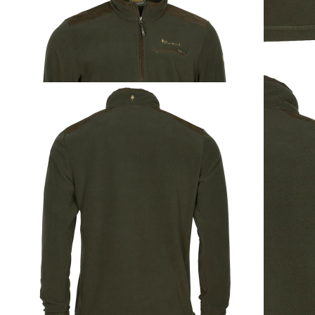
Pinewood Smaland
Hunter Half Zip
Fleece Sweater
Jagdbraun
ab
45,95 €
inkl. MwSt. zzgl. Versand
Auswählen