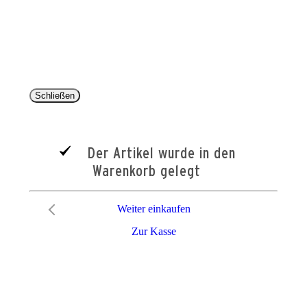
Alle Preise inkl. der gesetzlichen MwSt. und ggfls. zzgl. Versand. Die durchgestrichenen Preise
entsprechen dem bisherigen Preis im Pareyshop.
Lieferzeiten beziehen sich auf eine Lieferung nach Deutschland.
Schließen
Der Artikel wurde in den
Warenkorb gelegt
Weiter einkaufen
Zur Kasse