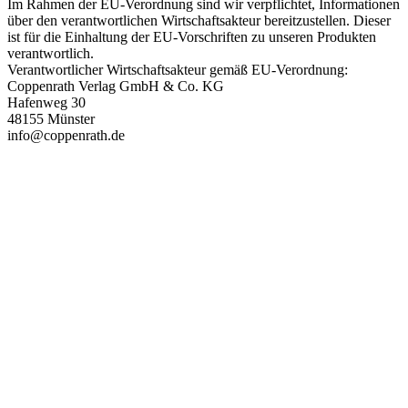
Im Rahmen der EU-Verordnung sind wir verpflichtet, Informationen
über den verantwortlichen Wirtschaftsakteur bereitzustellen. Dieser
ist für die Einhaltung der EU-Vorschriften zu unseren Produkten
verantwortlich.
Verantwortlicher Wirtschaftsakteur gemäß EU-Verordnung:
Coppenrath Verlag GmbH & Co. KG
Hafenweg 30
48155 Münster
info@coppenrath.de
PAREYSHOP – Der Onlineshop für
Jagen
&
Angeln
PAREYSHOP
Telefon: +49 (0) 2604 / 978 888
e-mail:
kundencenter@paulparey.de
Mo – Fr 9:00 – 15:00 Uhr
SEMINARE
seminare@paulparey.de