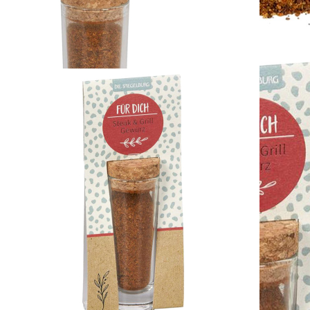
Steak & Grill Gewürz
(Gewürz im Glas)
8,95 €
Grundpreis: 308,62€/kg
inkl. MwSt. zzgl. Versand
1
Zum Warenkorb hinzufügen
Zur Wunschliste hinzufügen
Verfügbare Menge: 6