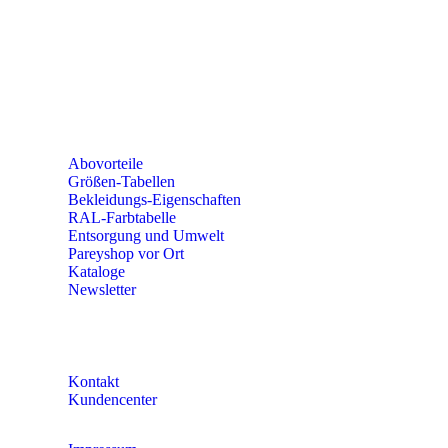
PAREYSHOP VOR ORT
Erich-Kästner-Straße 2
56379 Singhofen
Mo – Do 8:00 – 16:30 Uhr
Fr 8:00 – 15:00 Uhr
Abovorteile
Größen-Tabellen
Bekleidungs-Eigenschaften
RAL-Farbtabelle
Entsorgung und Umwelt
Pareyshop vor Ort
Kataloge
Newsletter
KONTAKT
Kontakt
Kundencenter