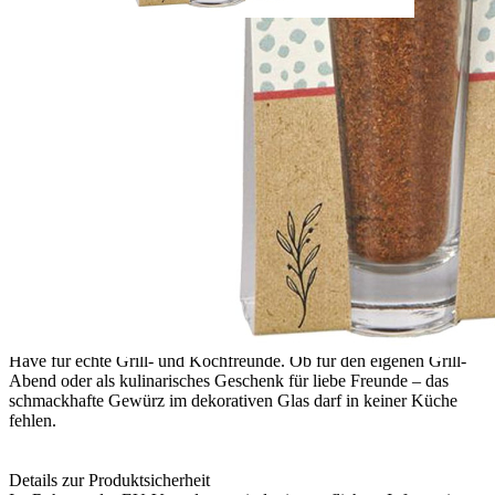
Sofort lieferbar
Lieferzeit: ca. 3 - 5 Tage
Beschreibung
Das Steak- und Grill-Gewürz von Die Spiegelburg ist der perfekte
Begleiter für alle, die den aromatischen Geschmack von Grill- und
Fleischgerichten lieben. Diese sorgfältig abgestimmte
Gewürzmischung wird von Hand in Österreich verpackt und bietet
ein aromatisches Zusammenspiel aus Meersalz, Paprika, Pfeffer,
Senf, Zwiebel, Knoblauch, Kümmel, Oregano und Petersilie. Die
Zutaten sorgen für eine ausgewogene Würze, die jedes Steak, jeden
Burger oder andere Leckereien zum geschmacklichen Highlight
macht.
Das Gewürz eignet sich ideal zum Marinieren von Fleisch oder als
Finish direkt auf dem Grillgut. Mit einer Menge von 29 g in einer
kompakten Verpackung (ca. 7,5 x 17,5 x 3,5 cm) ist es ein Must-
Have für echte Grill- und Kochfreunde. Ob für den eigenen Grill-
Abend oder als kulinarisches Geschenk für liebe Freunde – das
schmackhafte Gewürz im dekorativen Glas darf in keiner Küche
fehlen.
Details zur Produktsicherheit