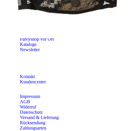
Abovorteile
Größen-Tabellen
Bekleidungs-Eigenschaften
RAL-Farbtabelle
Entsorgung und Umwelt
Pareyshop vor Ort
Kataloge
Newsletter
KONTAKT
Kontakt
Kundencenter
Impressum
AGB
Widerruf
Datenschutz
Versand & Lieferung
Rücksendung
Zahlungsarten