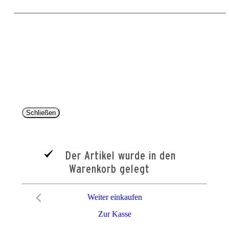
Copyright 2025 © Paul Parey Zeitschriftenverlag GmbH
Alle Preise inkl. der gesetzlichen MwSt. und ggfls. zzgl. Versand. Die durchgestrichenen Preise
entsprechen dem bisherigen Preis im Pareyshop.
Lieferzeiten beziehen sich auf eine Lieferung nach Deutschland.
Schließen
Der Artikel wurde in den
Warenkorb gelegt
Weiter einkaufen
Zur Kasse