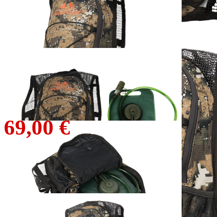
SWEDTEAM Tracker
Rucksack Desolve Veil
95,00 €
69,00 €
inkl. MwSt. zzgl. Versand
1
Zum Warenkorb hinzufügen
Zur Wunschliste hinzufügen