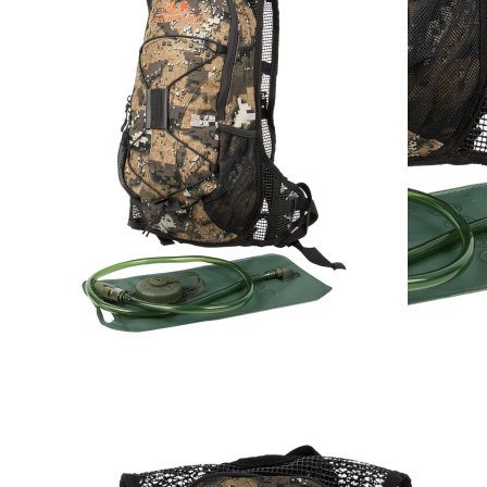
Verfügbare Menge: 1
Sofort lieferbar
Lieferzeit: ca. 3 - 5 Tage
Leichter und flexibler Rucksack für eine vielfältige
Verwendung.
Beschreibung
Kleiner und flexibler Rucksack für den vielseitigen Einsatz.
Gepolstert am Rückenteil. Dünne Träger um beim Tragen das
Schießen zu ermöglichen. Außen sind zwei Taschen und eine
Lasche um eine Jacke zu befestigen. Im Innenraum eine große
Tasche mit drei geräumigen Kompartiments, alle mit Reißverschluss.
Mit Trinkblase.
Volumen ca. 5 Liter.
Details zur Produktsicherheit
Im Rahmen der EU-Verordnung sind wir verpflichtet, Informationen
über den verantwortlichen Wirtschaftsakteur bereitzustellen. Dieser
ist für die Einhaltung der EU-Vorschriften zu unseren Produkten
verantwortlich.
Verantwortlicher Wirtschaftsakteur gemäß EU-Verordnung:
Swedteam Deutschland GmbH
Am Markt 11