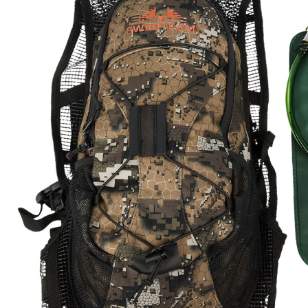
D - 59227 Ahlen
info@swedteam.de
PAREYSHOP – Der Onlineshop für
Jagen
&
Angeln
PAREYSHOP
Telefon: +49 (0) 2604 / 978 888
e-mail:
kundencenter@paulparey.de
Mo – Fr 9:00 – 15:00 Uhr
SEMINARE
seminare@paulparey.de
PAREYSHOP VOR ORT
Erich-Kästner-Straße 2
56379 Singhofen
Mo – Do 8:00 – 16:30 Uhr
Fr 8:00 – 15:00 Uhr