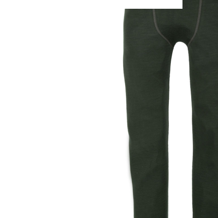
Seger Europe AB
Jordgubbsvägen 24
52361 Gällstad
Schweden
info@seger.se
PAREYSHOP – Der Onlineshop für
Jagen
&
Angeln
PAREYSHOP
Telefon: +49 (0) 2604 / 978 888
e-mail:
kundencenter@paulparey.de
Mo – Fr 9:00 – 15:00 Uhr
SEMINARE
seminare@paulparey.de
PAREYSHOP VOR ORT
Erich-Kästner-Straße 2