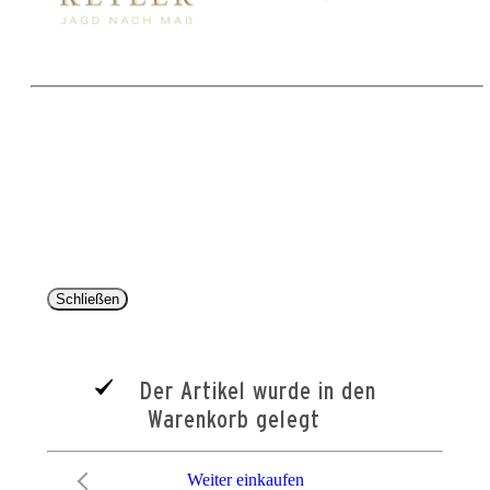
Copyright 2025 © Paul Parey Zeitschriftenverlag GmbH
Alle Preise inkl. der gesetzlichen MwSt. und ggfls. zzgl. Versand. Die durchgestrichenen Preise
entsprechen dem bisherigen Preis im Pareyshop.
Lieferzeiten beziehen sich auf eine Lieferung nach Deutschland.
Schließen
Der Artikel wurde in den
Warenkorb gelegt
Weiter einkaufen