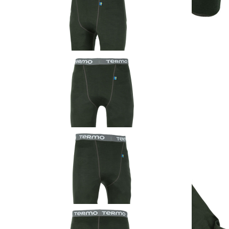
TERMO Light 2.0
Lange Unterhose
ohne Eingriff
ab
29,90 €
inkl. MwSt. zzgl. Versand
Auswählen
Ausführung