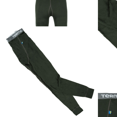
1
Zum Warenkorb hinzufügen
Zur Wunschliste hinzufügen
Sofort lieferbar
Beschreibung
Die glatte, hochglänzende Unterhose kann als Unterwäsche
getragen werden, absolut atmungsaktiv, feuchtigkeitsbindend.
THERMO LIGHT 2.0 aus leichtem, 2-lagigen Gewebe mit
Tencel® und Polypropylen.
Außenmaterial: 100 % Lyocell (Tencel® A100)
Innenmaterial: 100 % Polypropylen
Details zur Produktsicherheit
Im Rahmen der EU-Verordnung sind wir verpflichtet, Informationen
über den verantwortlichen Wirtschaftsakteur bereitzustellen. Dieser
ist für die Einhaltung der EU-Vorschriften zu unseren Produkten
verantwortlich.