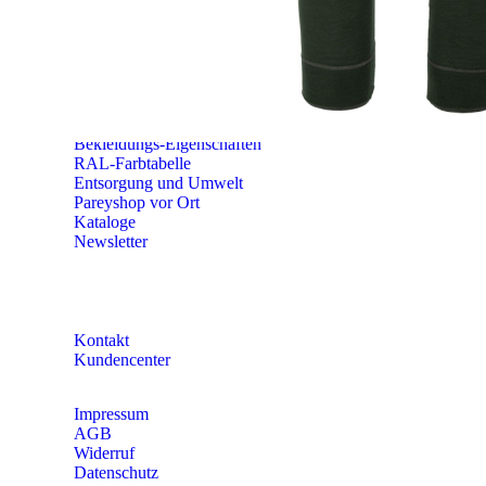
56379 Singhofen
Mo – Do 8:00 – 16:30 Uhr
Fr 8:00 – 15:00 Uhr
Abovorteile
Größen-Tabellen
Bekleidungs-Eigenschaften
RAL-Farbtabelle
Entsorgung und Umwelt
Pareyshop vor Ort
Kataloge
Newsletter
KONTAKT
Kontakt
Kundencenter
Impressum
AGB
Widerruf
Datenschutz