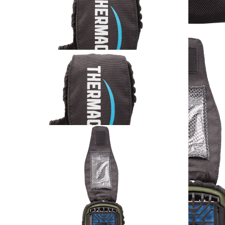
Thermacell Holster
schwarz
17,95 €
inkl. MwSt. zzgl. Versand
1
Zum Warenkorb hinzufügen
Zur Wunschliste hinzufügen
Verfügbare Menge: 2