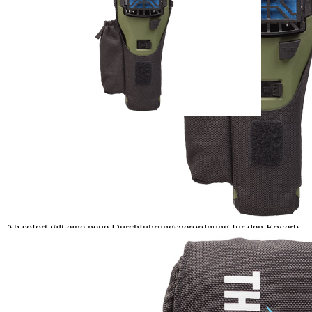
Sofort lieferbar
Lieferzeit: ca. 3 - 5 Tage
Beschreibung
Das in zwei Farben erhältliche Thermacell Holster für die
Handgeräte MR-300, MR-350 und MR-450 ist insbesondere für
Jäger und Angler ein nützliches Accessoire. Ausgestattet mit einem
abnehmbaren Clip, lässt sich mit dem Holster das Gerät variabel an
Gepäck und Kleidung anbringen und man hat immer beide Hände
frei. Das aus robustem Nylon gefertigte Produkt besitzt Zusatzfächer
für Ersatz-Gaspatronen und Wirkstoffplättchen – damit ist
Mückenabwehr jederzeit garantiert. Lieferung ohne Gerät.
Maße: 21,0 x 8,5 x 5,0 cm
Gewicht: 80 g
Wichtige Information zum Kauf von Bioziden!!!
Ab sofort gilt eine neue Durchführungsverordnung für den Erwerb
von Biozid-Produkten. Diese dürfen nur noch nach einem
ausführlichen Beratungsgespräch abgegeben werden. Um den
Bestellprozess reibungslos zu gestalten, geben Sie bitte unbedingt
bei Ihrer Bestellung eine gültige Rückrufnummer an, unter der wir
Sie erreichen können.