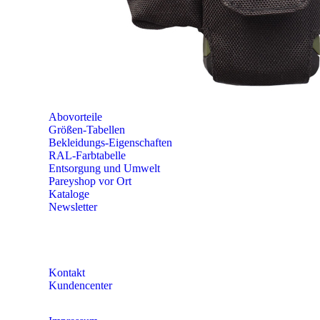
PAREYSHOP VOR ORT
Erich-Kästner-Straße 2
56379 Singhofen
Mo – Do 8:00 – 16:30 Uhr
Fr 8:00 – 15:00 Uhr
Abovorteile
Größen-Tabellen
Bekleidungs-Eigenschaften
RAL-Farbtabelle
Entsorgung und Umwelt
Pareyshop vor Ort
Kataloge
Newsletter
KONTAKT
Kontakt
Kundencenter