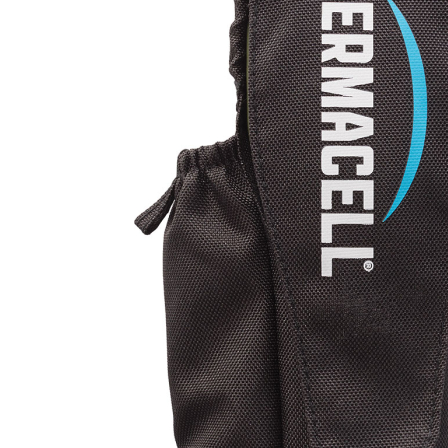
Bitte beachten: Die Bestellung ist nur mit einer Lieferadresse in
Deutschland oder Österreich möglich.
nformationen zur Produktsicherheit (GPSR)
Hersteller:
Kwizda Agro GmbH
Universitätsring 6
1010 Wien AT
beratung@kwizda-agro.at
PAREYSHOP – Der Onlineshop für
Jagen
&
Angeln
PAREYSHOP
Telefon: +49 (0) 2604 / 978 888
e-mail:
kundencenter@paulparey.de
Mo – Fr 9:00 – 15:00 Uhr
SEMINARE
seminare@paulparey.de