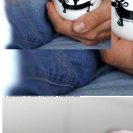
Sofort lieferbar
Lieferzeit: ca. 3 - 5 Tage
Beschreibung
Nicht lang fackeln, rauf auf den Dackel!
Diese beiden verrückten Fellnasen bringen Ihnen den Popcorn-
Pfötchen-Duft in einem neuen Gefäß. So hat man nach dem
vollständigen Abbrennen einen tollen Becher für Blumen,
Schokonüsse und mehr!
Details:
- Duftkerze mit 100% Naturwachs
- 50h Brenndauer
- Veredelt von Hand in der Voswald-Werkstatt
- Böhmisches Porzellan
- Illustration von Luise von Voswald
- Lieferung in einer schicken Verpackung
- Spülmaschinen- und Mikrowellenfest
Duftnoten: Popcorn, gebrannte Mandeln
Intensität: mittel