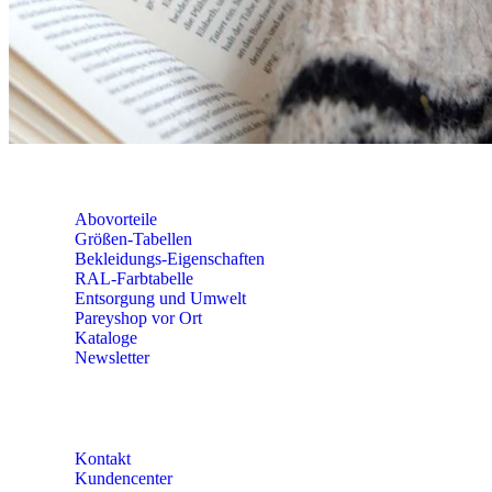
seminare@paulparey.de
PAREYSHOP VOR ORT
Erich-Kästner-Straße 2
56379 Singhofen
Mo – Do 8:00 – 16:30 Uhr
Fr 8:00 – 15:00 Uhr
Abovorteile
Größen-Tabellen
Bekleidungs-Eigenschaften
RAL-Farbtabelle
Entsorgung und Umwelt
Pareyshop vor Ort
Kataloge
Newsletter
KONTAKT
Kontakt
Kundencenter