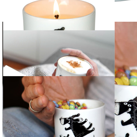
Voswald Duftkerze
Happy Dogs
29,90 €
inkl. MwSt. zzgl. Versand
1
Zum Warenkorb hinzufügen
Zur Wunschliste hinzufügen
Verfügbare Menge: 8