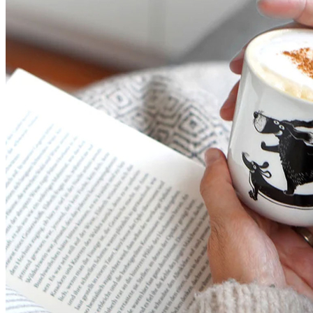
Details zur Produktsicherheit
Im Rahmen der EU-Verordnung sind wir verpflichtet, Informationen
über den verantwortlichen Wirtschaftsakteur bereitzustellen. Dieser
ist für die Einhaltung der EU-Vorschriften zu unseren Produkten
verantwortlich.
Verantwortlicher Wirtschaftsakteur gemäß EU-Verordnung:
Voswald
Wipertistraße 1A
06484 Quedlinburg
DEUTSCHLAND
info@voswald.de
PAREYSHOP – Der Onlineshop für
Jagen
&
Angeln
PAREYSHOP
Telefon: +49 (0) 2604 / 978 888
e-mail:
kundencenter@paulparey.de
Mo – Fr 9:00 – 15:00 Uhr
SEMINARE