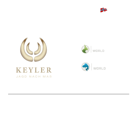
Copyright 2025 © Paul Parey Zeitschriftenverlag GmbH
Alle Preise inkl. der gesetzlichen MwSt. und ggfls. zzgl. Versand. Die durchgestrichenen Preise
entsprechen dem bisherigen Preis im Pareyshop.
Lieferzeiten beziehen sich auf eine Lieferung nach Deutschland.