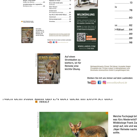
Zur Wunschliste hinzufügen
Sofort lieferbar
.
Beschreibung
Lesen Sie in der WILD UND HUND Ausgabe 11/2025 auf 100
Seiten interessante Artikel z.B.
- Wild Richtig Transportieren: Zwischen Schuss und Kühlung.
- Studien zum Sozialverhalten: Ist mein Hund eifersüchtig?
- Die Falle Checken: Das sind die Schwachpunkte.
- Waffenaufbewahrung: Wenn der Kontrolleur klingelt.
- Hege und Artenschutz: Darum zählt jeder Rote.
Nach dem Kauf kann das E-Paper diekt im Browser über
www.jagdpresse.de / www.angelpresse.de oder über die
gleichlautende APP gelesen werden.
Nutzung über den Browser:
Nach erfolgreicher Registrierung auf www.pareyshop.de finden Sie
unter Mein Konto im Reiter Digital Abo Ihre gekaufte E-Paper