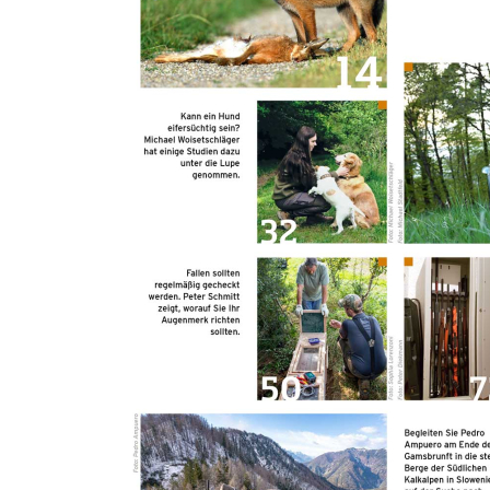
Ausgabe und werden auf die Seite Jagdpresse bzw. Angelpresse
weitergeleitet.
Nutzung über die APP:
Laden Sie sich die kostenlosse App Jagdpresse bzw. Angelpresse in
Ihrem App-Store/Play-Store herunter. Dort melden Sie sich nach
erfolgreicher Registrierung auf www.pareyshop.de mit Ihren
Anmeldedaten an.
Details zur Produktsicherheit Im Rahmen der EU-Verordnung sind
wir verpflichtet, Informationen über den verantwortlichen
Wirtschaftsakteur bereitzustellen. Dieser ist für die Einhaltung der
EU-Vorschriften zu unseren Produkten verantwortlich.
Verantwortlicher Wirtschaftsakteur gemäß EU-Verordnung:
Paul Parey Zeitschriftenverlag GmbH Erich-Kästner-Str. 2 56379
Singhofen DEUTSCHLAND kundencenter@paulparey.de
PAREYSHOP – Der Onlineshop für
Jagen
&
Angeln
PAREYSHOP