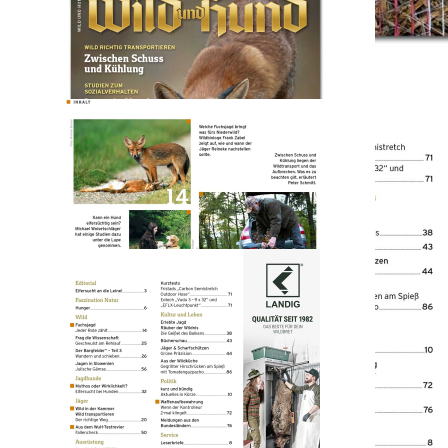
Wild und Hund
2025/11
6,70 €
inkl. MwSt. zzgl. Versand
Auswählen
Ausgabenart
Print
6,70 €
Sofort lieferbar
Digital
5,70 €
Sofort lieferbar
1
Zum Warenkorb hinzufügen