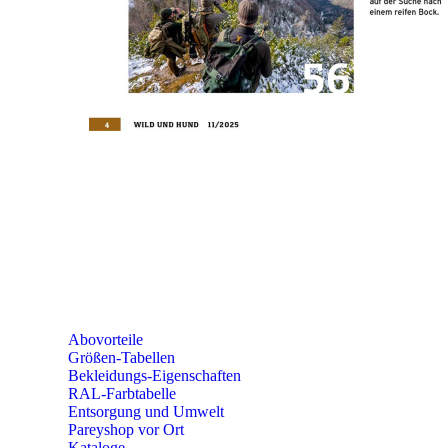
Telefon: +49 (0) 2604 / 978 888
e-mail:
kundencenter@paulparey.de
Mo – Fr 9:00 – 15:00 Uhr
SEMINARE
seminare@paulparey.de
PAREYSHOP VOR ORT
Erich-Kästner-Straße 2
56379 Singhofen
Mo – Do 8:00 – 16:30 Uhr
Fr 8:00 – 15:00 Uhr
Abovorteile
Größen-Tabellen
Bekleidungs-Eigenschaften
RAL-Farbtabelle
Entsorgung und Umwelt
Pareyshop vor Ort
Kataloge