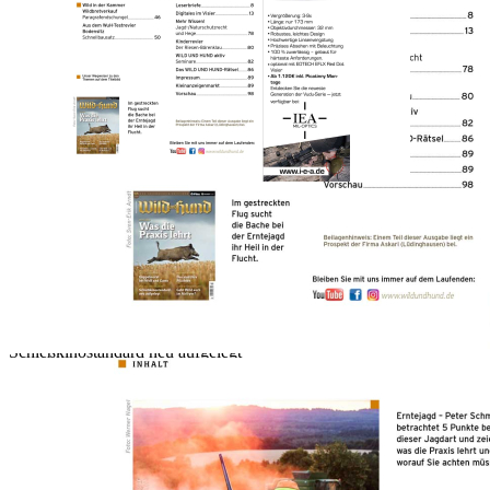
Zur Wunschliste hinzufügen
Sofort lieferbar
.
Beschreibung
Lesen Sie in der Wild und Hund Ausgabe 13/2025 auf über
90 Seiten interessante Artikel über z.B.
- ERNTEJAGD
Was die Praxis lehrt
- ZWEIKLASSEN- GESELLSCHAFT FFH
Doppelmoral bei Wolf und Gams
- WUH- KEILERNADEL 2025
Schießkinostandard neu aufgelegt
- WILDBRETVERKAUF
Das sind Ihre Pflichten
- GAREN MIT HEISSER LUFT
Geht Wild auch im Airfryer?