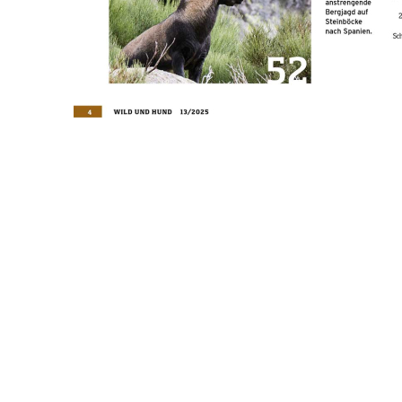
Paul Parey Zeitschriftenverlag GmbH Erich-Kästner-Str. 2 56379
Singhofen DEUTSCHLAND kundencenter@paulparey.de
PAREYSHOP – Der Onlineshop für
Jagen
&
Angeln
PAREYSHOP
Telefon: +49 (0) 2604 / 978 888
e-mail:
kundencenter@paulparey.de
Mo – Fr 9:00 – 15:00 Uhr
SEMINARE
seminare@paulparey.de
PAREYSHOP VOR ORT
Erich-Kästner-Straße 2
56379 Singhofen
Mo – Do 8:00 – 16:30 Uhr
Fr 8:00 – 15:00 Uhr