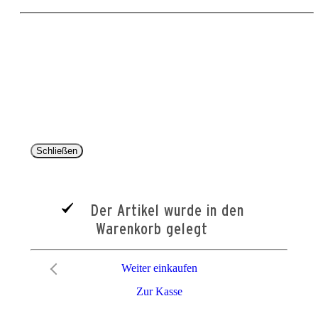
Copyright 2025 © Paul Parey Zeitschriftenverlag GmbH
Alle Preise inkl. der gesetzlichen MwSt. und ggfls. zzgl. Versand. Die durchgestrichenen Preise
entsprechen dem bisherigen Preis im Pareyshop.
Lieferzeiten beziehen sich auf eine Lieferung nach Deutschland.
Schließen
Der Artikel wurde in den
Warenkorb gelegt
Weiter einkaufen
Zur Kasse