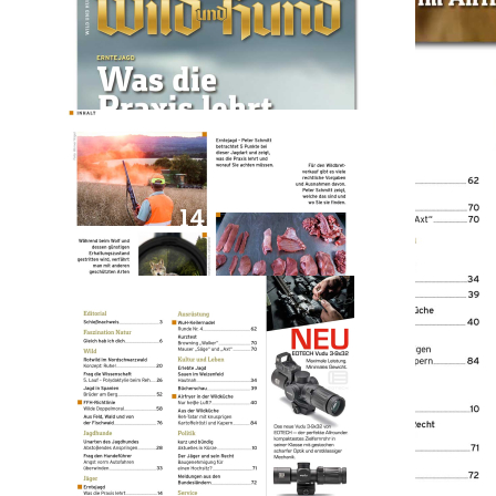
Wild und Hund
2025/13
6,70 €
inkl. MwSt. zzgl. Versand
Auswählen
Ausgabenart
Print
6,70 €
Sofort lieferbar
Digital
5,70 €
Sofort lieferbar
1
Zum Warenkorb hinzufügen