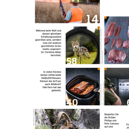
Nach dem Kauf kann das E-Paper diekt im Browser über
www.jagdpresse.de / www.angelpresse.de oder über die
gleichlautende APP gelesen werden.
Nutzung über den Browser:
Nach erfolgreicher Registrierung auf www.pareyshop.de finden Sie
unter Mein Konto im Reiter Digital Abo Ihre gekaufte E-Paper
Ausgabe und werden auf die Seite Jagdpresse bzw. Angelpresse
weitergeleitet.
Nutzung über die APP:
Laden Sie sich die kostenlosse App Jagdpresse bzw. Angelpresse in
Ihrem App-Store/Play-Store herunter. Dort melden Sie sich nach
erfolgreicher Registrierung auf www.pareyshop.de mit Ihren
Anmeldedaten an.
Details zur Produktsicherheit Im Rahmen der EU-Verordnung sind
wir verpflichtet, Informationen über den verantwortlichen
Wirtschaftsakteur bereitzustellen. Dieser ist für die Einhaltung der
EU-Vorschriften zu unseren Produkten verantwortlich.
Verantwortlicher Wirtschaftsakteur gemäß EU-Verordnung: