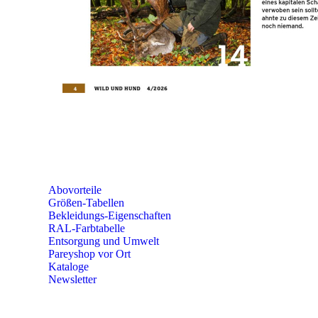
SEMINARE
seminare@paulparey.de
PAREYSHOP VOR ORT
Erich-Kästner-Straße 2
56379 Singhofen
Mo – Do 8:00 – 16:30 Uhr
Fr 8:00 – 15:00 Uhr
Abovorteile
Größen-Tabellen
Bekleidungs-Eigenschaften
RAL-Farbtabelle
Entsorgung und Umwelt
Pareyshop vor Ort
Kataloge
Newsletter