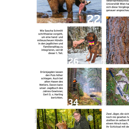
Laden Sie sich die kostenlosse App Jagdpresse bzw. Angelpresse in
Ihrem App-Store/Play-Store herunter. Dort melden Sie sich nach
erfolgreicher Registrierung auf www.pareyshop.de mit Ihren
Anmeldedaten an.
Details zur Produktsicherheit Im Rahmen der EU-Verordnung sind
wir verpflichtet, Informationen über den verantwortlichen
Wirtschaftsakteur bereitzustellen. Dieser ist für die Einhaltung der
EU-Vorschriften zu unseren Produkten verantwortlich.
Verantwortlicher Wirtschaftsakteur gemäß EU-Verordnung:
Paul Parey Zeitschriftenverlag GmbH Erich-Kästner-Str. 2 56379
Singhofen DEUTSCHLAND kundencenter@paulparey.de
PAREYSHOP – Der Onlineshop für
Jagen
&
Angeln
PAREYSHOP
Telefon: +49 (0) 2604 / 978 888
e-mail:
kundencenter@paulparey.de
Mo – Fr 9:00 – 15:00 Uhr