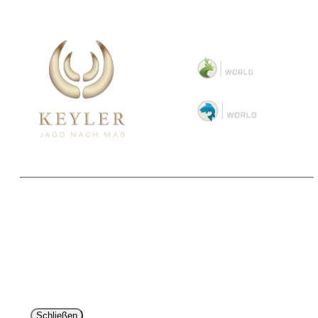
Copyright 2025 © Paul Parey Zeitschriftenverlag GmbH
Alle Preise inkl. der gesetzlichen MwSt. und ggfls. zzgl. Versand. Die durchgestrichenen Preise
entsprechen dem bisherigen Preis im Pareyshop.
Lieferzeiten beziehen sich auf eine Lieferung nach Deutschland.
Schließen