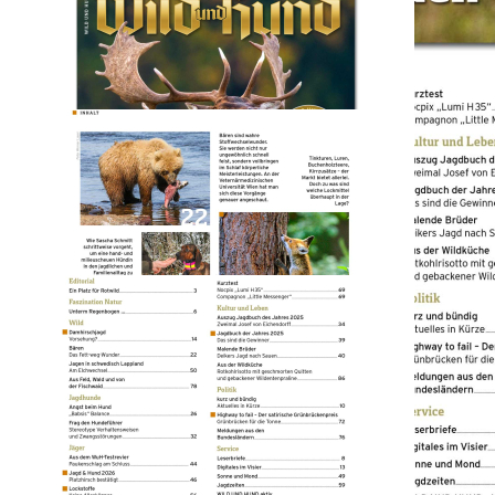
Wild und Hund
2026/04
7,80 €
inkl. MwSt. zzgl. Versand
Auswählen
Ausgabenart
Print
7,80 €
Sofort lieferbar
Digital
6,80 €
Sofort lieferbar
1
Zum Warenkorb hinzufügen