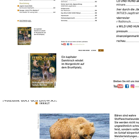
Zur Wunschliste hinzufügen
Sofort lieferbar
.
Beschreibung
Lesen Sie in der WILD UND HUND Ausgabe 04/2026 auf 100
Seiten interessante Artikel z.B.
- Jagdhunde: Was Tun bei Handscheue?
- Lockstoffe: "Wundermittel" unter der Lupe.
- Savage AXIS2 Pro Western: Das kann der Billige US-Repetierer
- Damhirschjagd: Schicksalspirsch im hohen Norden.
Bestellen sie jetzt die druckfrische Ausgabe vom 19. Februar 2026
Nutzung über den Browser:
Nach erfolgreicher Registrierung auf www.pareyshop.de finden Sie
unter Mein Konto im Reiter Digital Abo Ihre gekaufte E-Paper
Ausgabe und werden auf die Seite Jagdpresse bzw. Angelpresse
weitergeleitet.
Nutzung über die APP: