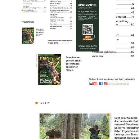
Zur Wunschliste hinzufügen
Sofort lieferbar
.
Beschreibung
Lesen Sie in der WILD UND HUND Ausgabe 12/2026 auf 100
Seiten interessante Artikel z.B.
- Bauanleitung Erdsitz: Schnell, einfach, blickdicht.
- Steyr "RMS Wild": Brandneu und schon getestet.
- Schussbildanalyse: Fehlschuss durch Dämpfer?
- Vorbereitung VSWP: Der Weg zum Nachsuchen-Profi.
- Neue Trendstudie: Waidwerk im Wandel.
Bestellen sie jetzt die druckfrische Ausgabe vom 18. Juni 2026.
Nach dem Kauf kann das E-Paper diekt im Browser über
www.jagdpresse.de / www.angelpresse.de oder über die
gleichlautende APP gelesen werden.
Nutzung über den Browser:
Nach erfolgreicher Registrierung auf www.pareyshop.de finden Sie