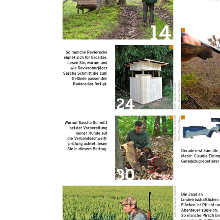
unter Mein Konto im Reiter Digital Abo Ihre gekaufte E-Paper
Ausgabe und werden auf die Seite Jagdpresse bzw. Angelpresse
weitergeleitet.
Nutzung über die APP:
Laden Sie sich die kostenlosse App Jagdpresse bzw. Angelpresse in
Ihrem App-Store/Play-Store herunter. Dort melden Sie sich nach
erfolgreicher Registrierung auf www.pareyshop.de mit Ihren
Anmeldedaten an.
Details zur Produktsicherheit Im Rahmen der EU-Verordnung sind
wir verpflichtet, Informationen über den verantwortlichen
Wirtschaftsakteur bereitzustellen. Dieser ist für die Einhaltung der
EU-Vorschriften zu unseren Produkten verantwortlich.
Verantwortlicher Wirtschaftsakteur gemäß EU-Verordnung:
Paul Parey Zeitschriftenverlag GmbH Erich-Kästner-Str. 2 56379
Singhofen DEUTSCHLAND kundencenter@paulparey.de
PAREYSHOP – Der Onlineshop für
Jagen
&
Angeln