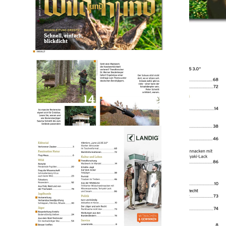
Wild und Hund
2026/12
7,80 €
inkl. MwSt. zzgl. Versand
Auswählen
Ausgabenart
Print
7,80 €
Sofort lieferbar
Digital
6,80 €
Sofort lieferbar
1
Zum Warenkorb hinzufügen