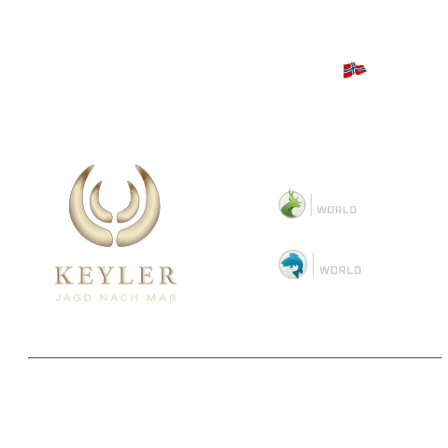
Copyright 2025 © Paul Parey Zeitschriftenverlag GmbH
Alle Preise inkl. der gesetzlichen MwSt. und ggfls. zzgl. Versand. Die durchgestrichenen Preise