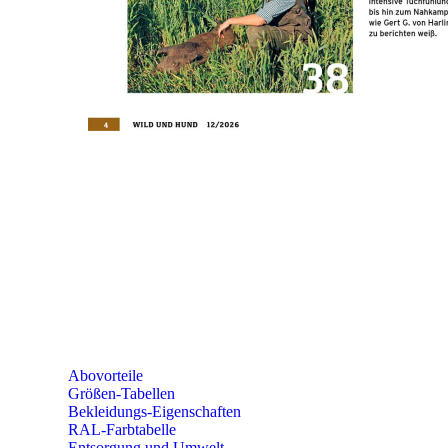
PAREYSHOP
Telefon: +49 (0) 2604 / 978 888
e-mail:
kundencenter@paulparey.de
Mo – Fr 9:00 – 15:00 Uhr
SEMINARE
seminare@paulparey.de
PAREYSHOP VOR ORT
Erich-Kästner-Straße 2
56379 Singhofen
Mo – Do 8:00 – 16:30 Uhr
Fr 8:00 – 15:00 Uhr
Abovorteile
Größen-Tabellen
Bekleidungs-Eigenschaften
RAL-Farbtabelle
Entsorgung und Umwelt