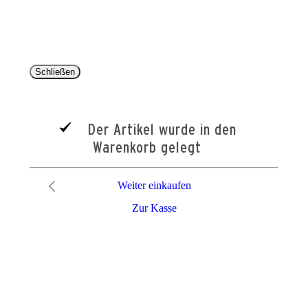
entsprechen dem bisherigen Preis im Pareyshop.
Lieferzeiten beziehen sich auf eine Lieferung nach Deutschland.
Schließen
Der Artikel wurde in den
Warenkorb gelegt
Weiter einkaufen
Zur Kasse