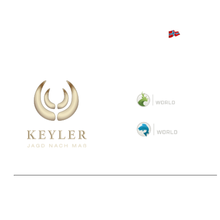
Copyright 2025 © Paul Parey Zeitschriftenverlag GmbH
Alle Preise inkl. der gesetzlichen MwSt. und ggfls. zzgl. Versand. Die durchgestrichenen Preise