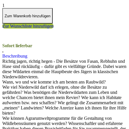
1
Zum Warenkorb hinzufügen
Zur Wunschliste hinzufügen
Sofort lieferbar
.
Beschreibung
Richtig jagen, richtig hegen - Die Besätze von Fasan, Rebhuhn und
Hase sind rückläufig – dafür gibt es vielfältige Gründe. Dabei waren
diese Wildarten einmal die Hauptbeute des Jägers in klassischen
Niederwildrevieren.
Wann, wo und wie komme ich am besten ans Raubwild?
Wie viel Niederwild darf ich erlegen, ohne die Besätze zu
gefährden? Was benötigen die Niederwildarten zum Leben und
welche Chancen bietet ihnen mein Revier? Wie kann ich Habitate
aufwerten bzw. neu schaffen? Wie gelingt die Zusammenarbeit mit
„meinen“ Landwirten? Welche Anreize kann ich ihnen für ihre Hilfe
bieten?
Wie können Agrarumweltprogramme für die Gestaltung von
Wildlebensräumen genutzt werden? Wissenschaftler und erfahrene
Praktiker haben diesen Praxisleitfaden für Sie zusammengestellt, der