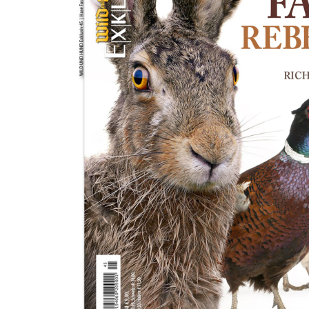
Zum Anfang der Bildergalerie springen
Artikel-Nr.
21201501E
WILD UND HUND
Exklusiv Nr. 45: Hase