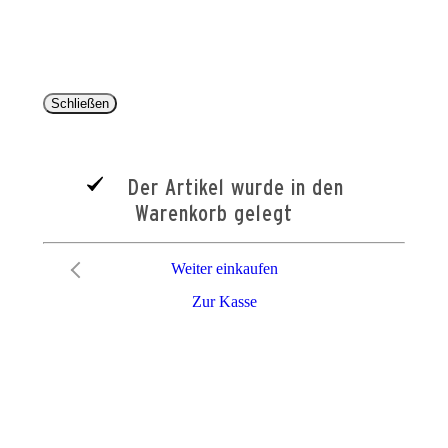
entsprechen dem bisherigen Preis im Pareyshop.
Lieferzeiten beziehen sich auf eine Lieferung nach Deutschland.
Schließen
Der Artikel wurde in den
Warenkorb gelegt
Weiter einkaufen
Zur Kasse