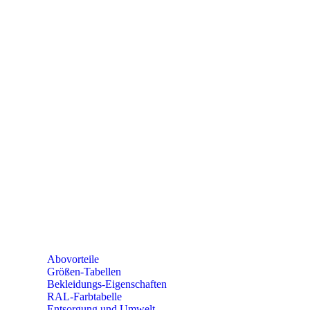
PAREYSHOP
Telefon: +49 (0) 2604 / 978 888
e-mail:
kundencenter@paulparey.de
Mo – Fr 9:00 – 15:00 Uhr
SEMINARE
seminare@paulparey.de
PAREYSHOP VOR ORT
Erich-Kästner-Straße 2
56379 Singhofen
Mo – Do 8:00 – 16:30 Uhr
Fr 8:00 – 15:00 Uhr
Abovorteile
Größen-Tabellen
Bekleidungs-Eigenschaften
RAL-Farbtabelle
Entsorgung und Umwelt