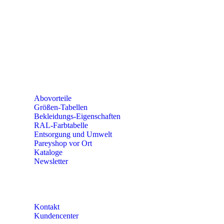
PAREYSHOP VOR ORT
Erich-Kästner-Straße 2
56379 Singhofen
Mo – Do 8:00 – 16:30 Uhr
Fr 8:00 – 15:00 Uhr
Abovorteile
Größen-Tabellen
Bekleidungs-Eigenschaften
RAL-Farbtabelle
Entsorgung und Umwelt
Pareyshop vor Ort
Kataloge
Newsletter
KONTAKT
Kontakt
Kundencenter