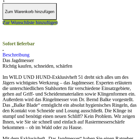
1
Zum Warenkorb hinzufügen
Zur Wunschliste hinzufügen
Sofort lieferbar
.
Beschreibung
Das Jagdmesser
Richtig kaufen, schneiden, schärfen
Im WILD UND HUND-Exklusivheft 51 dreht sich alles um des
Jägers wichtigstes Werkzeug – das Jagdmesser. Experten erläutern
die unterschiedlichen Stahlsorten für verschiedene Einsatzgebiete,
gehen auf Griff- und Scheidenmaterialien sowie Klingenformen ein.
Außerdem wird das Ringelmesser von Dr. Bernd Balke vorgestellt.
Das „Balke Blade“ ermöglicht ein absolut hygienisches Ringeln, das
den Kontakt von Schneide und Losung ausschließt. Die Klinge ist
stumpf und benötigt einen neuen Schliff? Kein Problem. Wir zeigen
Ihnen, wie Sie sie schnell und einfach auf Rasiermesserschärfe
bekommen – ob im Wald oder zu Hause.
Mit dem Exklusivheft „Das Jagdmesser“ haben Sie einen Ratgeber