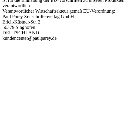
ist für die Einhaltung der EU-Vorschriften zu unseren Produkten
verantwortlich.
Verantwortlicher Wirtschaftsakteur gemäß EU-Verordnung:
Paul Parey Zeitschriftenverlag GmbH
Erich-Kästner-Str. 2
56379 Singhofen
DEUTSCHLAND
kundencenter@paulparey.de
PAREYSHOP – Der Onlineshop für
Jagen
&
Angeln
PAREYSHOP
Telefon: +49 (0) 2604 / 978 888
e-mail:
kundencenter@paulparey.de
Mo – Fr 9:00 – 15:00 Uhr
SEMINARE
seminare@paulparey.de