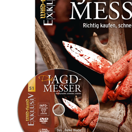
Zum Anfang der Bildergalerie springen
Artikel-Nr.
01010112E
WILD UND HUND
Exklusiv Nr. 51: Das