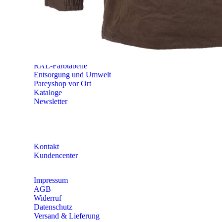
Mo – Do 8:00 – 16:30 Uhr
Fr 8:00 – 15:00 Uhr
Abovorteile
Größen-Tabellen
Bekleidungs-Eigenschaften
RAL-Farbtabelle
Entsorgung und Umwelt
Pareyshop vor Ort
Kataloge
Newsletter
KONTAKT
Kontakt
Kundencenter
Impressum
AGB
Widerruf
Datenschutz
Versand & Lieferung