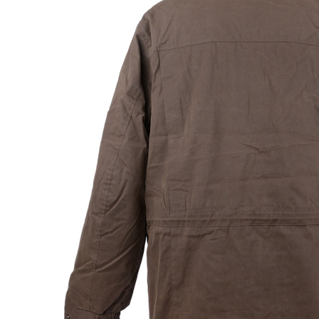
Wild & Wald Bekleidung GmbH & Co.KG
Kirchengasse 7
A - 5580 Tamsweg Austria
e.moser-klein@wild-wald.com
PAREYSHOP – Der Onlineshop für
Jagen
&
Angeln
PAREYSHOP
Telefon: +49 (0) 2604 / 978 888
e-mail:
kundencenter@paulparey.de
Mo – Fr 9:00 – 15:00 Uhr
SEMINARE
seminare@paulparey.de
PAREYSHOP VOR ORT
Erich-Kästner-Straße 2
56379 Singhofen