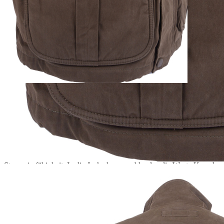
1
Zum Warenkorb hinzufügen
Zur Wunschliste hinzufügen
Sofort lieferbar
Eine perfekte Jagdjacke für das ganze Jahr
Beschreibung
Eine perfekte Jagdjacke für das ganze Jahr. Die Funktionsjacke von
Wild & Wald ist aus hochwertigem Funktionsmaterial gefertigt. Das
Obermaterial ist gewachst und gebürstet, aber dennoch angenehm
im Griff. Dadurch ist die Jacke wind- und wasserdicht sowie
atmungsaktiv. Die Jacke hat ein leichtes Baumwollfutter und die
Einschubtaschen sind mit Fleece ausgekleidet. Der Ärmelabschluss
ist verstellbar und die Jacke punktet mit einer hohen
Strapazierfähigkeit. In die Jacke kann problemlos die Weste Kanada
eingezippt werden. Farbe: grün/braun. Material: 74 % Baumwolle,
26% Polyamid.
Verantwortlicher Wirtschaftsakteur gemäß EU-Verordnung: