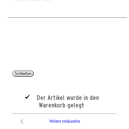
Copyright 2025 © Paul Parey Zeitschriftenverlag GmbH
Alle Preise inkl. der gesetzlichen MwSt. und ggfls. zzgl. Versand. Die durchgestrichenen Preise
entsprechen dem bisherigen Preis im Pareyshop.
Lieferzeiten beziehen sich auf eine Lieferung nach Deutschland.
Schließen
Der Artikel wurde in den
Warenkorb gelegt
Weiter einkaufen