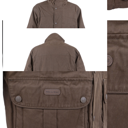
Wild & Wald
Funktionsjacke
Kanada Herren
ab
59,90 €
inkl. MwSt. zzgl. Versand
Auswählen
Ausführung