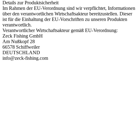
Details zur Produktsicherheit
Im Rahmen der EU-Verordnung sind wir verpflichtet, Informationen
über den verantwortlichen Wirtschaftsakteur bereitzustellen. Dieser
ist für die Einhaltung der EU-Vorschriften zu unseren Produkten
verantwortlich.
Verantwortlicher Wirtschaftsakteur gemäß EU-Verordnung:
Zeck Fishing GmbH
Am Nußkopf 28
66578 Schiffweiler
DEUTSCHLAND
info@zeck-fishing.com
PAREYSHOP – Der Onlineshop für
Jagen
&
Angeln
PAREYSHOP
Telefon: +49 (0) 2604 / 978 888
e-mail:
kundencenter@paulparey.de
Mo – Fr 9:00 – 15:00 Uhr
SEMINARE