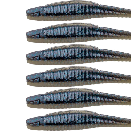
Zum Anfang der Bildergalerie springen
Artikel-Nr.
35011229
ZECK Gummifisch
"Barsch-Alarm"