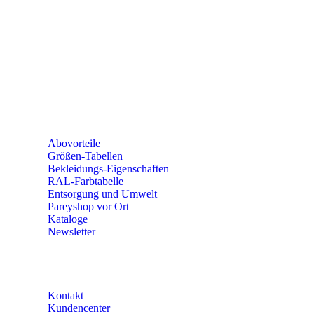
seminare@paulparey.de
PAREYSHOP VOR ORT
Erich-Kästner-Straße 2
56379 Singhofen
Mo – Do 8:00 – 16:30 Uhr
Fr 8:00 – 15:00 Uhr
Abovorteile
Größen-Tabellen
Bekleidungs-Eigenschaften
RAL-Farbtabelle
Entsorgung und Umwelt
Pareyshop vor Ort
Kataloge
Newsletter
KONTAKT
Kontakt
Kundencenter