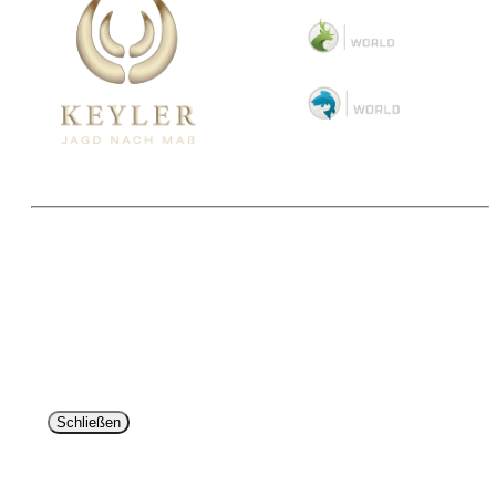
Copyright 2025 © Paul Parey Zeitschriftenverlag GmbH
Alle Preise inkl. der gesetzlichen MwSt. und ggfls. zzgl. Versand. Die durchgestrichenen Preise
entsprechen dem bisherigen Preis im Pareyshop.
Lieferzeiten beziehen sich auf eine Lieferung nach Deutschland.
Schließen