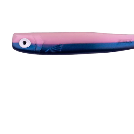
Zum Anfang der Bildergalerie springen
Artikel-Nr.
35011186
ZECK Hänels ZANDER
Gummifisch Pinki