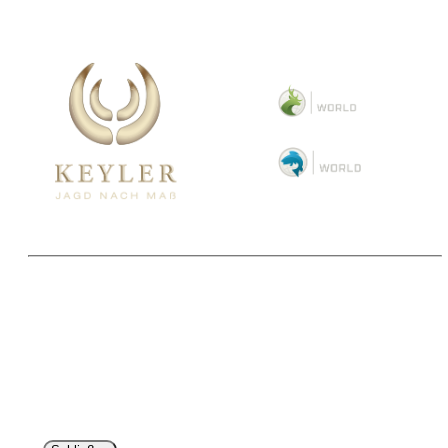
Copyright 2025 © Paul Parey Zeitschriftenverlag GmbH
Alle Preise inkl. der gesetzlichen MwSt. und ggfls. zzgl. Versand. Die durchgestrichenen Preise
entsprechen dem bisherigen Preis im Pareyshop.
Lieferzeiten beziehen sich auf eine Lieferung nach Deutschland.