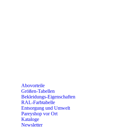
SEMINARE
seminare@paulparey.de
PAREYSHOP VOR ORT
Erich-Kästner-Straße 2
56379 Singhofen
Mo – Do 8:00 – 16:30 Uhr
Fr 8:00 – 15:00 Uhr
Abovorteile
Größen-Tabellen
Bekleidungs-Eigenschaften
RAL-Farbtabelle
Entsorgung und Umwelt
Pareyshop vor Ort
Kataloge
Newsletter