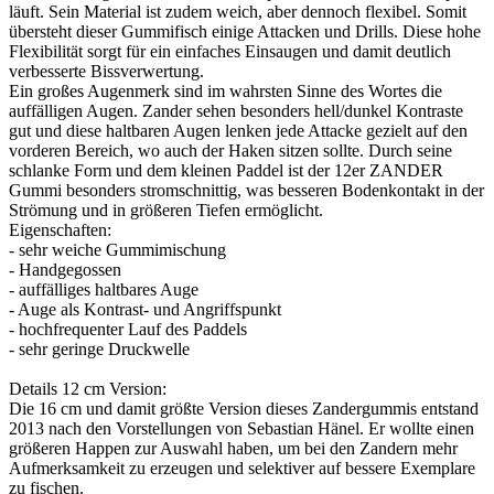
läuft. Sein Material ist zudem weich, aber dennoch flexibel. Somit
übersteht dieser Gummifisch einige Attacken und Drills. Diese hohe
Flexibilität sorgt für ein einfaches Einsaugen und damit deutlich
verbesserte Bissverwertung.
Ein großes Augenmerk sind im wahrsten Sinne des Wortes die
auffälligen Augen. Zander sehen besonders hell/dunkel Kontraste
gut und diese haltbaren Augen lenken jede Attacke gezielt auf den
vorderen Bereich, wo auch der Haken sitzen sollte. Durch seine
schlanke Form und dem kleinen Paddel ist der 12er ZANDER
Gummi besonders stromschnittig, was besseren Bodenkontakt in der
Strömung und in größeren Tiefen ermöglicht.
Eigenschaften:
- sehr weiche Gummimischung
- Handgegossen
- auffälliges haltbares Auge
- Auge als Kontrast- und Angriffspunkt
- hochfrequenter Lauf des Paddels
- sehr geringe Druckwelle
Details 12 cm Version:
Die 16 cm und damit größte Version dieses Zandergummis entstand
2013 nach den Vorstellungen von Sebastian Hänel. Er wollte einen
größeren Happen zur Auswahl haben, um bei den Zandern mehr
Aufmerksamkeit zu erzeugen und selektiver auf bessere Exemplare
zu fischen.