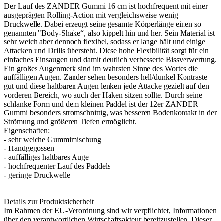
Der Lauf des ZANDER Gummi 16 cm ist hochfrequent mit einer
ausgeprägten Rolling-Action mit vergleichsweise wenig
Druckwelle. Dabei erzeugt seine gesamte Körperlänge einen so
genannten "Body-Shake“, also kippelt hin und her. Sein Material ist
sehr weich aber dennoch flexibel, sodass er lange hält und einige
Attacken und Drills übersteht. Diese hohe Flexibilität sorgt für ein
einfaches Einsaugen und damit deutlich verbesserte Bissverwertung.
Ein großes Augenmerk sind im wahrsten Sinne des Wortes die
auffälligen Augen. Zander sehen besonders hell/dunkel Kontraste
gut und diese haltbaren Augen lenken jede Attacke gezielt auf den
vorderen Bereich, wo auch der Haken sitzen sollte. Durch seine
schlanke Form und dem kleinen Paddel ist der 12er ZANDER
Gummi besonders stromschnittig, was besseren Bodenkontakt in der
Strömung und größeren Tiefen ermöglicht.
Eigenschaften:
- sehr weiche Gummimischung
- Handgegossen
- auffälliges haltbares Auge
- hochfrequenter Lauf des Paddels
- geringe Druckwelle
Details zur Produktsicherheit
Im Rahmen der EU-Verordnung sind wir verpflichtet, Informationen
über den verantwortlichen Wirtschaftsakteur bereitzustellen. Dieser