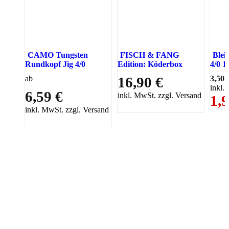
CAMO Tungsten
FISCH & FANG
Blei
Rundkopf Jig 4/0
Edition: Köderbox
4/0 1
ab
16,90 €
3,50 
inkl.
6,59 €
inkl. MwSt. zzgl. Versand
1,9
inkl. MwSt. zzgl. Versand
PAREYSHOP – Der Onlineshop für
Jagen
&
Angeln
PAREYSHOP
Telefon: +49 (0) 2604 / 978 888
e-mail:
kundencenter@paulparey.de
Mo – Fr 9:00 – 15:00 Uhr