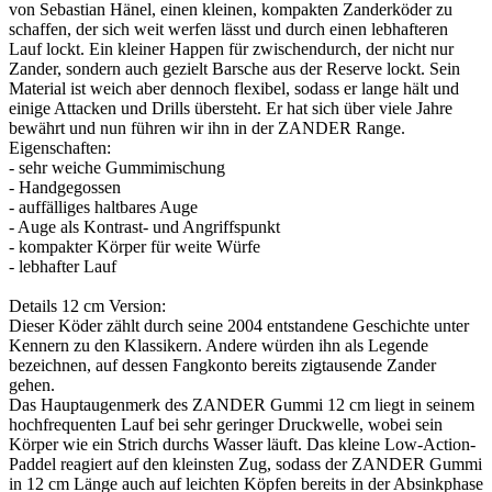
von Sebastian Hänel, einen kleinen, kompakten Zanderköder zu
schaffen, der sich weit werfen lässt und durch einen lebhafteren
Lauf lockt. Ein kleiner Happen für zwischendurch, der nicht nur
Zander, sondern auch gezielt Barsche aus der Reserve lockt. Sein
Material ist weich aber dennoch flexibel, sodass er lange hält und
einige Attacken und Drills übersteht. Er hat sich über viele Jahre
bewährt und nun führen wir ihn in der ZANDER Range.
Eigenschaften:
- sehr weiche Gummimischung
- Handgegossen
- auffälliges haltbares Auge
- Auge als Kontrast- und Angriffspunkt
- kompakter Körper für weite Würfe
- lebhafter Lauf
Details 12 cm Version:
Dieser Köder zählt durch seine 2004 entstandene Geschichte unter
Kennern zu den Klassikern. Andere würden ihn als Legende
bezeichnen, auf dessen Fangkonto bereits zigtausende Zander
gehen.
Das Hauptaugenmerk des ZANDER Gummi 12 cm liegt in seinem
hochfrequenten Lauf bei sehr geringer Druckwelle, wobei sein
Körper wie ein Strich durchs Wasser läuft. Das kleine Low-Action-
Paddel reagiert auf den kleinsten Zug, sodass der ZANDER Gummi
in 12 cm Länge auch auf leichten Köpfen bereits in der Absinkphase