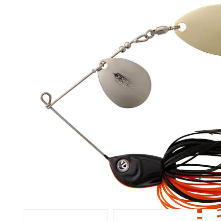
Eigenschaft #1 : Fängiger Spinnerbait mit zwei Blättern
Eigenschaft #2 : Geringeres Hängerrisiko bei Kraut & Totholz
Eigenschaft #3 : Kombinierbar mit unseren Gummiködern
Ködergewicht : 20 g
Packungsinhalt : 1 Stück
Hakengröße : #3/0
UV-Aktivität : UV-Aktiv
Köder-Familie : Metallköder, Spinnerbait
Details zur Produktsicherheit
Im Rahmen der EU-Verordnung sind wir verpflichtet, Informationen
über den verantwortlichen Wirtschaftsakteur bereitzustellen. Dieser
ist für die Einhaltung der EU-Vorschriften zu unseren Produkten
verantwortlich.
Verantwortlicher Wirtschaftsakteur gemäß EU-Verordnung:
Zeck Fishing GmbH
Am Nußkopf 28
66578 Schiffweiler
DEUTSCHLAND
info@zeck-fishing.com
Wir haben andere Produkte gefunden, die Ihnen gefallen
könnten!