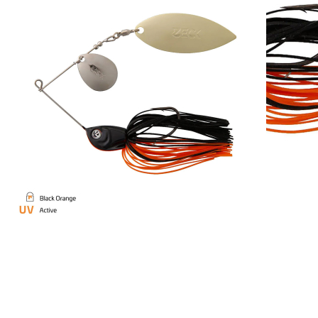
Zur Wunschliste hinzufügen
Sofort lieferbar
Beschreibung
Unser Spinnerbait ist ein sehr guter Hechtköder, der aber auch von
großen Barschen nicht verschmäht wird.
Konstruktionsbedingt kannst Du Spinnerbaits auch sehr gut in
Gewässern mit vielen Unterwasserpflanzen benutzen.
Da der Haken quasi vom oberen Drahtbügel und den
Spinnerblättern verdeckt wird, fängt er kaum Kraut und auch das
Hängerrisiko sinkt enorm.
Aber natürlich fangen Spinnerbaits mit ihren starken Druckwellen
auch in vielen anderen Gewässern.
Die Bleikopfform unseres Spinnerbaits wurde bewusst so gewählt,
dass der Köder sehr gerade und stabil läuft.
In Kombination mit einem „Trailer“ (also einem Gummiköder wie
Dude, Wilson oder Boggy, den Du über den Einzelhaken ziehst)
entsteht ein noch interessanterer Happen für große Fische.