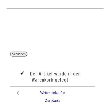
Copyright 2025 © Paul Parey Zeitschriftenverlag GmbH
Alle Preise inkl. der gesetzlichen MwSt. und ggfls. zzgl. Versand. Die durchgestrichenen Preise
entsprechen dem bisherigen Preis im Pareyshop.
Lieferzeiten beziehen sich auf eine Lieferung nach Deutschland.
Schließen
Der Artikel wurde in den
Warenkorb gelegt
Weiter einkaufen
Zur Kasse