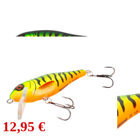
FISCH & FANG Edition
Matze Koch Hecht-
Wobbler Snoeki
Firetiger
16,95 €
12,95 €
inkl. MwSt. zzgl. Versand