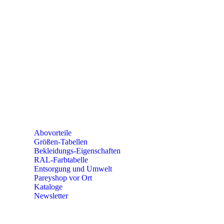
SEMINARE
seminare@paulparey.de
PAREYSHOP VOR ORT
Erich-Kästner-Straße 2
56379 Singhofen
Mo – Do 8:00 – 16:30 Uhr
Fr 8:00 – 15:00 Uhr
Abovorteile
Größen-Tabellen
Bekleidungs-Eigenschaften
RAL-Farbtabelle
Entsorgung und Umwelt
Pareyshop vor Ort
Kataloge
Newsletter