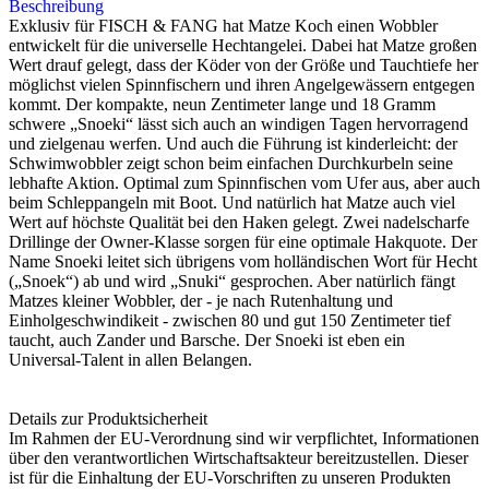
Beschreibung
Exklusiv für FISCH & FANG hat Matze Koch einen Wobbler
entwickelt für die universelle Hechtangelei. Dabei hat Matze großen
Wert drauf gelegt, dass der Köder von der Größe und Tauchtiefe her
möglichst vielen Spinnfischern und ihren Angelgewässern entgegen
kommt. Der kompakte, neun Zentimeter lange und 18 Gramm
schwere „Snoeki“ lässt sich auch an windigen Tagen hervorragend
und zielgenau werfen. Und auch die Führung ist kinderleicht: der
Schwimwobbler zeigt schon beim einfachen Durchkurbeln seine
lebhafte Aktion. Optimal zum Spinnfischen vom Ufer aus, aber auch
beim Schleppangeln mit Boot. Und natürlich hat Matze auch viel
Wert auf höchste Qualität bei den Haken gelegt. Zwei nadelscharfe
Drillinge der Owner-Klasse sorgen für eine optimale Hakquote. Der
Name Snoeki leitet sich übrigens vom holländischen Wort für Hecht
(„Snoek“) ab und wird „Snuki“ gesprochen. Aber natürlich fängt
Matzes kleiner Wobbler, der - je nach Rutenhaltung und
Einholgeschwindikeit - zwischen 80 und gut 150 Zentimeter tief
taucht, auch Zander und Barsche. Der Snoeki ist eben ein
Universal-Talent in allen Belangen.
Details zur Produktsicherheit
Im Rahmen der EU-Verordnung sind wir verpflichtet, Informationen
über den verantwortlichen Wirtschaftsakteur bereitzustellen. Dieser
ist für die Einhaltung der EU-Vorschriften zu unseren Produkten