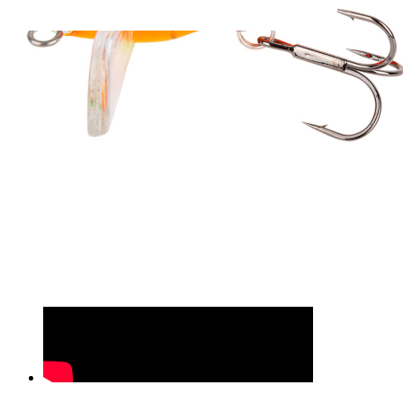
1
Zum Warenkorb hinzufügen
Zur Wunschliste hinzufügen
Verfügbare Menge: 501
Sofort lieferbar
Lieferzeit: ca. 3 - 5 Tage
Youtube videos