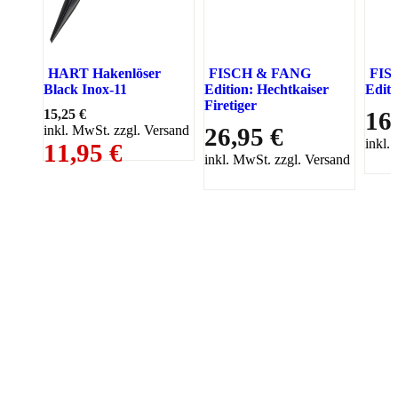
HART Hakenlöser
FISCH & FANG
FIS
Black Inox-11
Edition: Hechtkaiser
Edit
Firetiger
15,25 €
16
inkl. MwSt. zzgl. Versand
26,95 €
inkl.
11,95 €
inkl. MwSt. zzgl. Versand
PAREYSHOP – Der Onlineshop für
Jagen
&
Angeln
PAREYSHOP
Telefon: +49 (0) 2604 / 978 888
e-mail:
kundencenter@paulparey.de
Mo – Fr 9:00 – 15:00 Uhr