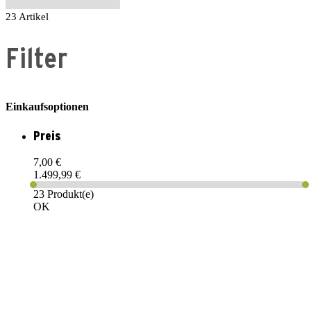
23
Artikel
Filter
Einkaufsoptionen
Preis
7,00 €
1.499,99 €
23 Produkt(e)
OK
PAREYSHOP – Der Onlineshop für
Jagen
&
Angeln
PAREYSHOP
Telefon: +49 (0) 2604 / 978 888