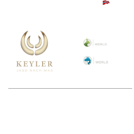
Copyright 2025 © Paul Parey Zeitschriftenverlag GmbH
Alle Preise inkl. der gesetzlichen MwSt. und ggfls. zzgl. Versand. Die durchgestrichenen Preise
entsprechen dem bisherigen Preis im Pareyshop.
Lieferzeiten beziehen sich auf eine Lieferung nach Deutschland.