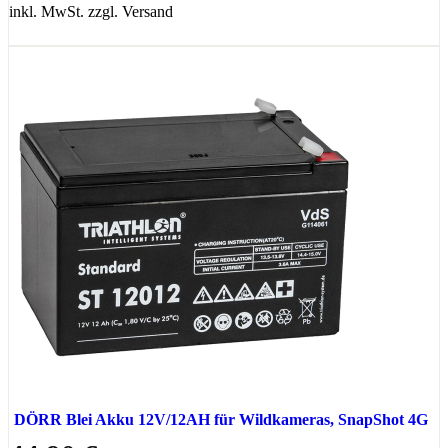
inkl. MwSt. zzgl. Versand
DÖRR Blei Akku 12V/12AH für Wildkameras, SnapShot 4G