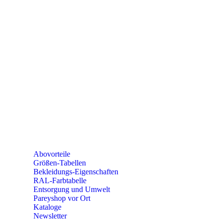
e-mail:
kundencenter@paulparey.de
Mo – Fr 9:00 – 15:00 Uhr
SEMINARE
seminare@paulparey.de
PAREYSHOP VOR ORT
Erich-Kästner-Straße 2
56379 Singhofen
Mo – Do 8:00 – 16:30 Uhr
Fr 8:00 – 15:00 Uhr
Abovorteile
Größen-Tabellen
Bekleidungs-Eigenschaften
RAL-Farbtabelle
Entsorgung und Umwelt
Pareyshop vor Ort
Kataloge
Newsletter