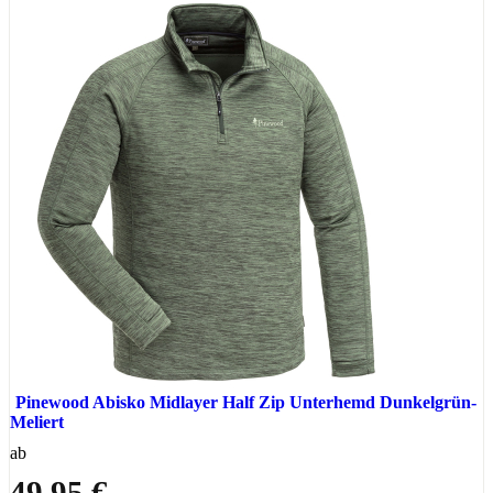
Pinewood Abisko Midlayer Half Zip Unterhemd Dunkelgrün-
Meliert
ab
49,95 €